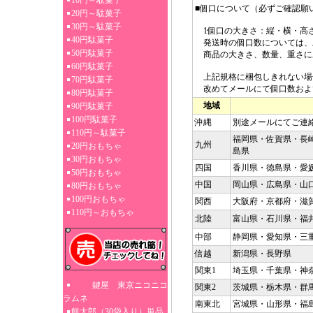
10円～駄菓子
■個口について（必ずご確認願
20円～駄菓子
30円～駄菓子
1個口の大きさ：縦・横・高さ3
40円駄菓子
発送時の個口数については、
50円駄菓子
商品の大きさ、数量、重さに
60円駄菓子
上記規格に梱包しきれない場
70円駄菓子
改めてメールにて個口数およ
80円駄菓子
地域
90円駄菓子
100円駄菓子
沖縄
別途メールにてご連
110円～駄菓子
福岡県・佐賀県・長
九州
20円おもちゃ
島県
30円おもちゃ
四国
香川県・徳島県・愛
50円おもちゃ
中国
岡山県・広島県・山
80円おもちゃ
100円おもちゃ
関西
大阪府・京都府・滋
110円～おもちゃ
北陸
富山県・石川県・福
中部
静岡県・愛知県・三
信越
新潟県・長野県
関東1
埼玉県・千葉県・神
鍵屋 東京ニコニコ
関東2
茨城県・栃木県・群
ラムネ
南東北
宮城県・山形県・福
餅太郎（30袋入り）単品