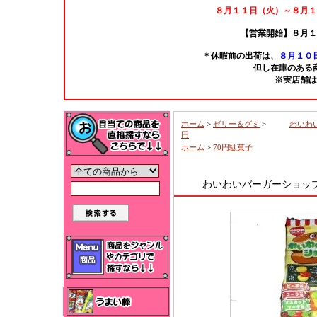
８月１１日（火）～８月１
【営業開始】８月１
＊休暇前の出荷は、
８月１０日
但し在庫のある
※実店舗は
ホーム
>
ゼリー＆グミ
>
わいわ
円
ホーム
>
70円駄菓子
わいわいバーガーショップ