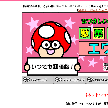
【駄菓子の通販】うまい棒・ヨーグル・チロルチョコ・ふ菓子・あんこ
【
駄菓子とおかしの店エワタ
【ネットショ
誠に勝手ではございますが、夏