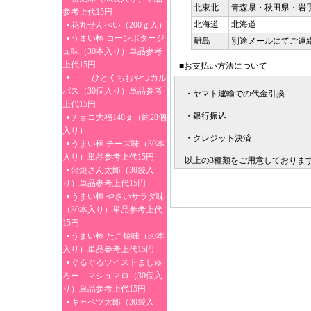
北東北
青森県・秋田県・岩
参考上代15円
北海道
北海道
花丸せんべい（200ｇ入）
うまい棒 コーンポタージ
離島
別途メールにてご連
ュ味（30本入り）単品参考
上代15円
■お支払い方法について
ひとくちおやつカル
パス（30個入り）単品参考
・ヤマト運輸での代金引換
上代15円
・銀行振込
チョコ大福148ｇ（約28個
入り）
・クレジット決済
うまい棒 チーズ味（30本
入り）単品参考上代15円
以上の3種類をご用意しておりま
蒲焼さん太郎（30袋入
り）単品参考上代15円
うまい棒 やさいサラダ味
（30本入り）単品参考上代
15円
うまい棒 たこ焼味（30本
入り）単品参考上代15円
ぐるぐるツイストましゅ
ろー マシュマロ（30個入
り）単品参考上代15円
キャベツ太郎（30袋入