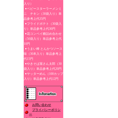
入り）
ベビースターラーメンミ
ニ チキン（30袋入り）単
品参考上代35円
フライドポテト（30袋入
り）単品参考上代30円
花コンペイ糖詰め合わせ
（50袋入り）単品参考上代
10円
うまい棒 とんかつソース
味（30本入り）単品参考上
代15円
やきそば屋さん太郎（30
袋入り）単品参考上代20円
ヤッターめん（100カップ
入り）単品参考上代12円
お問い合わせ
プライバシーポリシ
ー