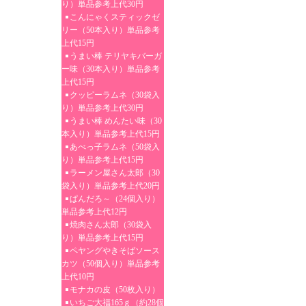
り）単品参考上代30円
こんにゃくスティックゼ
リー（50本入り）単品参考
上代15円
うまい棒 テリヤキバーガ
ー味（30本入り）単品参考
上代15円
クッピーラムネ（30袋入
り）単品参考上代30円
うまい棒 めんたい味（30
本入り）単品参考上代15円
あべっ子ラムネ（50袋入
り）単品参考上代15円
ラーメン屋さん太郎（30
袋入り）単品参考上代20円
ぱんだろ～（24個入り）
単品参考上代12円
焼肉さん太郎（30袋入
り）単品参考上代15円
ペヤングやきそばソース
カツ（50個入り）単品参考
上代10円
モナカの皮（50枚入り）
いちご大福165ｇ（約28個