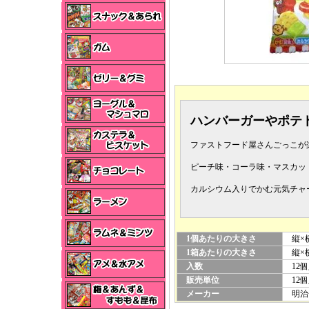
ハンバーガーやポテ
ファストフード屋さんごっこが
ピーチ味・コーラ味・マスカット
カルシウム入りでかむ元気チャ
1個あたりの大きさ
縦×横
1箱あたりの大きさ
縦×横
入数
12個
販売単位
12個
メーカー
明治