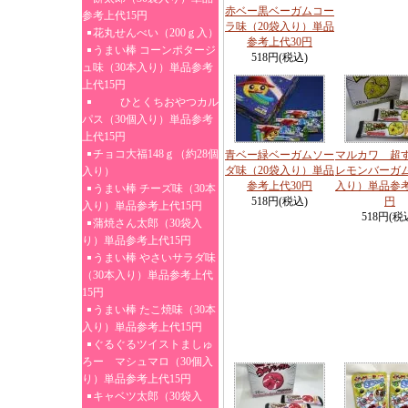
赤ベー黒ベーガムコー
参考上代15円
ラ味（20袋入り）単品
花丸せんべい（200ｇ入）
参考上代30円
うまい棒 コーンポタージ
518円(税込)
ュ味（30本入り）単品参考
上代15円
ひとくちおやつカル
パス（30個入り）単品参考
上代15円
チョコ大福148ｇ（約28個
青ベー緑ベーガムソー
マルカワ 超
ダ味（20袋入り）単品
レモンバーガム
入り）
参考上代30円
入り）単品参考
うまい棒 チーズ味（30本
518円(税込)
円
入り）単品参考上代15円
518円(税
蒲焼さん太郎（30袋入
り）単品参考上代15円
うまい棒 やさいサラダ味
（30本入り）単品参考上代
15円
うまい棒 たこ焼味（30本
入り）単品参考上代15円
ぐるぐるツイストましゅ
ろー マシュマロ（30個入
り）単品参考上代15円
キャベツ太郎（30袋入