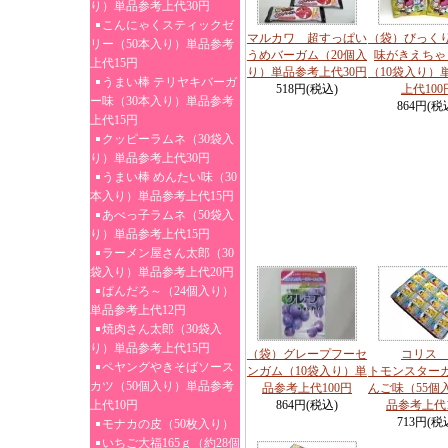
り）単品参考上代30円
こんにゃくスティックゼ
マルカワ 超すっぱい
（袋）びっく
リー（50本入り）単品参考
うめバーガム（20個入
味がきえちゃ
上代15円
り）単品参考上代30円
（10袋入り）
うまい棒 テリヤキバーガ
518円(税込)
上代100
ー味（30本入り）単品参考
864円(税
上代15円
クッピーラムネ（30袋入
り）単品参考上代30円
うまい棒 めんたい味（30
本入り）単品参考上代15円
あべっ子ラムネ（50袋入
り）単品参考上代15円
ラーメン屋さん太郎（30
袋入り）単品参考上代20円
ぱんだろ～（24個入り）
単品参考上代12円
焼肉さん太郎（30袋入
り）単品参考上代15円
（袋）グレープフーセ
コリス
ペヤングやきそばソース
ンガム（10袋入り）単
トモンスター
カツ（50個入り）単品参考
品参考上代100円
んご味（55個
上代10円
864円(税込)
品参考上代
713円(税
モナカの皮（50枚入り）
いちご大福165ｇ（約28個