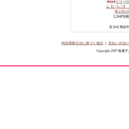
リリー
ム【いちご】
考上代12
1,244円(
全 [64] 商
特定商取引法に基づく表記
｜
支払い方法に
Copyright 2007 駄菓