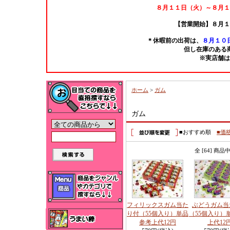
８月１１日（火）～８月１
【営業開始】８月１
＊休暇前の出荷は、
８月１０日
但し在庫のある
※実店舗は
ホーム
>
ガム
ガム
■おすすめ順
■価
全 [64] 商
フィリックスガム当た
ぶどうガム当
り付（55個入り）単品
（55個入り）
参考上代12円
上代12