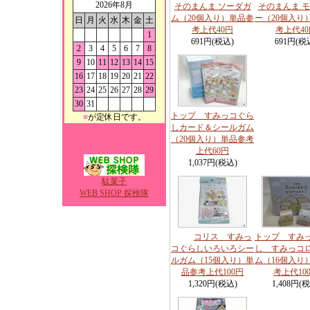
2026年8月
そのまんま ソーダガ
そのまんま 
ム（20個入り）単品参
ー（20個入り
日
月
火
水
木
金
土
考上代40円
考上代40
1
691円(税込)
691円(税
2
3
4
5
6
7
8
9
10
11
12
13
14
15
16
17
18
19
20
21
22
23
24
25
26
27
28
29
30
31
トップ すみっコぐら
■
が定休日です。
しカード＆シールガム
（20個入り）単品参考
上代60円
1,037円(税込)
駄菓子
WEB SHOP 探検隊
コリス すみっ
トップ すみ
コぐらしいろいろシー
し すみっコ
ルガム（15個入り）単
ム（16個入り
品参考上代100円
考上代10
1,320円(税込)
1,408円(