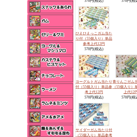
570円(税込)
570円(税
ひえひえっこガム当た
り付（55個入り）単品
参考上代12円
570円(税込)
ヨーグルトガム当たり
青りんごガム
付（55個入り）単品参
（55個入り）
考上代12円
上代12
570円(税込)
570円(税
サイダーガム当たり付
（55個入り）単品参考