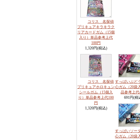
コリス 名探偵
プリキュアキラキラク
リアカードガム（15個
入り）単品参考上代
100円
1,320円(税込)
コリス 名探偵
すっぱいぶど
プリキュアホロキュン
心ガム（20袋
シールガム（15個入
品参考上代
り）単品参考上代100
691円(税
円
1,320円(税込)
すっぱいソー
心ガム（20袋