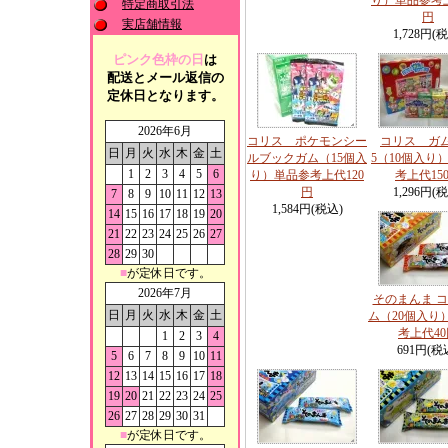
り）単品参考上
特定商取引法
円
実店舗情報
1,728円(
ピンク色枠の日
は
配送とメール返信の
定休日となります。
2026年6月
コリス ポケモンシー
コリス ガ
日
月
火
水
木
金
土
ルブックガム（15個入
5（10個入り
1
2
3
4
5
6
り）単品参考上代120
考上代15
円
1,296円(
7
8
9
10
11
12
13
1,584円(税込)
14
15
16
17
18
19
20
21
22
23
24
25
26
27
28
29
30
■
が定休日です。
2026年7月
そのまんま 
日
月
火
水
木
金
土
ム（20個入り
考上代40
1
2
3
4
691円(税
5
6
7
8
9
10
11
12
13
14
15
16
17
18
19
20
21
22
23
24
25
26
27
28
29
30
31
■
が定休日です。