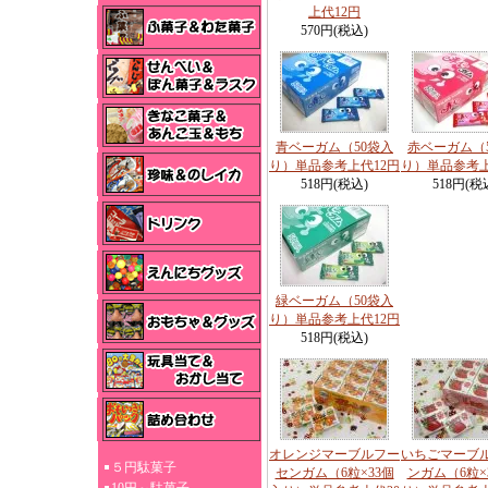
上代12円
570円(税込)
青ベーガム（50袋入
赤ベーガム（
り）単品参考上代12円
り）単品参考上
518円(税込)
518円(税
緑ベーガム（50袋入
り）単品参考上代12円
518円(税込)
オレンジマーブルフー
いちごマーブ
５円駄菓子
センガム（6粒×33個
ンガム（6粒×