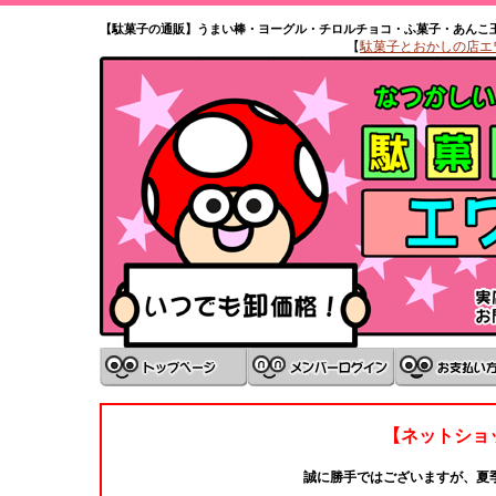
【駄菓子の通販】うまい棒・ヨーグル・チロルチョコ・ふ菓子・あんこ
【
駄菓子とおかしの店エワタ
【ネットショ
誠に勝手ではございますが、夏