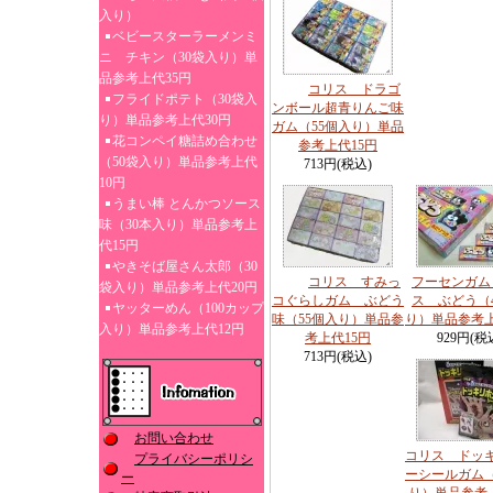
入り）
ベビースターラーメンミ
ニ チキン（30袋入り）単
品参考上代35円
コリス ドラゴ
フライドポテト（30袋入
ンボール超青りんご味
り）単品参考上代30円
ガム（55個入り）単品
花コンペイ糖詰め合わせ
参考上代15円
（50袋入り）単品参考上代
713円(税込)
10円
うまい棒 とんかつソース
味（30本入り）単品参考上
代15円
やきそば屋さん太郎（30
コリス すみっ
フーセンガム
袋入り）単品参考上代20円
コぐらしガム ぶどう
ス ぶどう（
ヤッターめん（100カップ
味（55個入り）単品参
り）単品参考上
入り）単品参考上代12円
考上代15円
929円(税
713円(税込)
お問い合わせ
コリス ドッ
プライバシーポリシ
ーシールガム（
ー