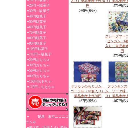
10円～駄菓子
入り）単品参考上代20
り）単品参考上
20円～駄菓子
円
570円(税
570円(税込)
30円～駄菓子
40円駄菓子
50円駄菓子
60円駄菓子
70円駄菓子
グレープマー
80円駄菓子
センガム（6粒
90円駄菓子
入り）単品参考
100円駄菓子
円
110円～駄菓子
570円(税
20円おもちゃ
30円おもちゃ
50円おもちゃ
80円おもちゃ
100円おもちゃ
ドラＱラのもとガム
フランKンの
110円～おもちゃ
コーラ味（18個入り）
ム ソーダ味（
単品参考上代30円
り）単品参考上
467円(税込)
467円(税
鍵屋 東京ニコニコ
ラムネ
餅太郎（30袋入り）単品