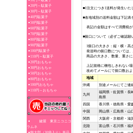
10円～駄菓子
20円～駄菓子
■1注文につき1送料が発生いた
30円～駄菓子
40円駄菓子
■各地域別の送料金額は下記表
50円駄菓子
表記の金額はすべて消費税が
60円駄菓子
70円駄菓子
■個口について（必ずご確認願
80円駄菓子
90円駄菓子
1個口の大きさ：縦・横・高さ3
100円駄菓子
発送時の個口数については、
商品の大きさ、数量、重さに
110円～駄菓子
20円おもちゃ
上記規格に梱包しきれない場
30円おもちゃ
改めてメールにて個口数およ
50円おもちゃ
地域
80円おもちゃ
100円おもちゃ
沖縄
別途メールにてご連
110円～おもちゃ
福岡県・佐賀県・長
九州
島県
四国
香川県・徳島県・愛
中国
岡山県・広島県・山
関西
大阪府・京都府・滋
鍵屋 東京ニコニコ
北陸
富山県・石川県・福
ラムネ
餅太郎（30袋入り）単品