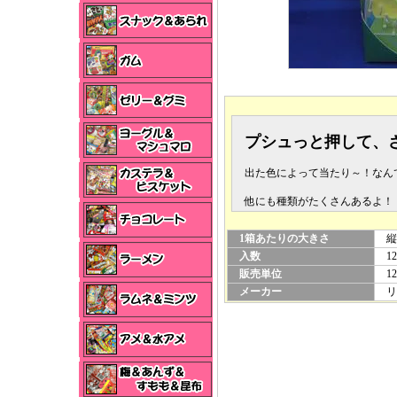
プシュっと押して、
出た色によって当たり～！なん
他にも種類がたくさんあるよ！
1箱あたりの大きさ
縦×
入数
12
販売単位
12
メーカー
リ