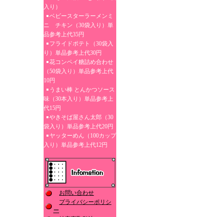
入り）
ベビースターラーメンミ
ニ チキン（30袋入り）単
品参考上代35円
フライドポテト（30袋入
り）単品参考上代30円
花コンペイ糖詰め合わせ
（50袋入り）単品参考上代
10円
うまい棒 とんかつソース
味（30本入り）単品参考上
代15円
やきそば屋さん太郎（30
袋入り）単品参考上代20円
ヤッターめん（100カップ
入り）単品参考上代12円
お問い合わせ
プライバシーポリシ
ー