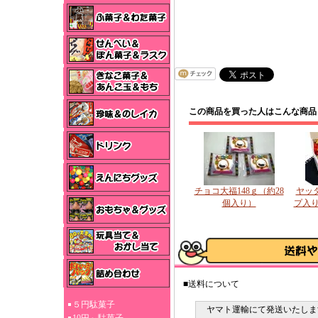
この商品を買った人はこんな商品
チョコ大福148ｇ（約28
ヤッタ
個入り）
プ入り
■送料について
５円駄菓子
ヤマト運輸にて発送いたしま