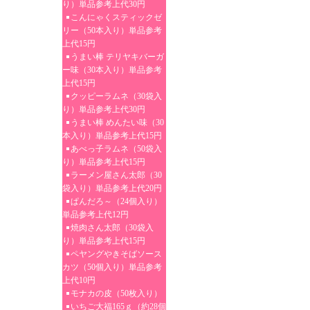
り）単品参考上代30円
こんにゃくスティックゼ
リー（50本入り）単品参考
上代15円
うまい棒 テリヤキバーガ
ー味（30本入り）単品参考
上代15円
クッピーラムネ（30袋入
り）単品参考上代30円
うまい棒 めんたい味（30
本入り）単品参考上代15円
あべっ子ラムネ（50袋入
り）単品参考上代15円
ラーメン屋さん太郎（30
袋入り）単品参考上代20円
ぱんだろ～（24個入り）
単品参考上代12円
焼肉さん太郎（30袋入
り）単品参考上代15円
ペヤングやきそばソース
カツ（50個入り）単品参考
上代10円
モナカの皮（50枚入り）
いちご大福165ｇ（約28個