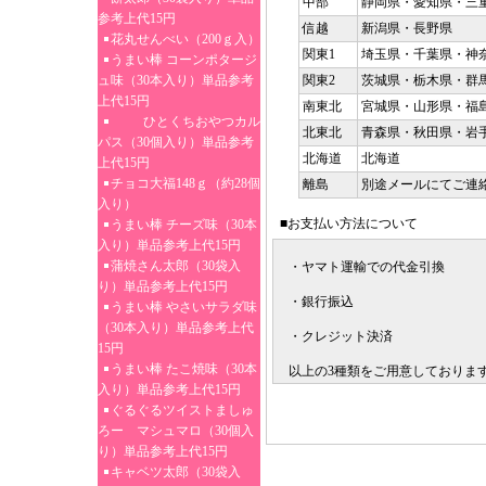
中部
静岡県・愛知県・三
参考上代15円
信越
新潟県・長野県
花丸せんべい（200ｇ入）
関東1
埼玉県・千葉県・神
うまい棒 コーンポタージ
ュ味（30本入り）単品参考
関東2
茨城県・栃木県・群
上代15円
南東北
宮城県・山形県・福
ひとくちおやつカル
北東北
青森県・秋田県・岩
パス（30個入り）単品参考
北海道
北海道
上代15円
チョコ大福148ｇ（約28個
離島
別途メールにてご連
入り）
■お支払い方法について
うまい棒 チーズ味（30本
入り）単品参考上代15円
蒲焼さん太郎（30袋入
・ヤマト運輸での代金引換
り）単品参考上代15円
・銀行振込
うまい棒 やさいサラダ味
（30本入り）単品参考上代
・クレジット決済
15円
うまい棒 たこ焼味（30本
以上の3種類をご用意しておりま
入り）単品参考上代15円
ぐるぐるツイストましゅ
ろー マシュマロ（30個入
り）単品参考上代15円
キャベツ太郎（30袋入