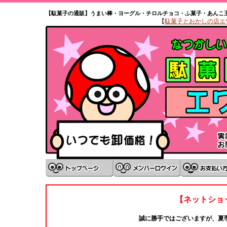
【駄菓子の通販】うまい棒・ヨーグル・チロルチョコ・ふ菓子・あんこ
【
駄菓子とおかしの店エワタ
【ネットショ
誠に勝手ではございますが、夏