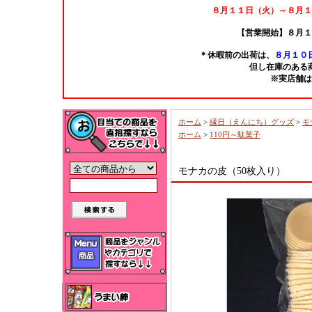
８月１１日（火）～８月１
【営業開始】８月１
＊休暇前の出荷は、
８月１０日
但し在庫のある
※実店舗は
ホーム
>
縁日（えんにち）グッズ
>
モ
ホーム
>
110円～駄菓子
モナカの皮（50枚入り）