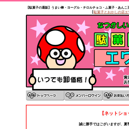
【駄菓子の通販】うまい棒・ヨーグル・チロルチョコ・ふ菓子・あんこ
【
駄菓子とおかしの店エワタ
【ネットショ
誠に勝手ではございますが、夏