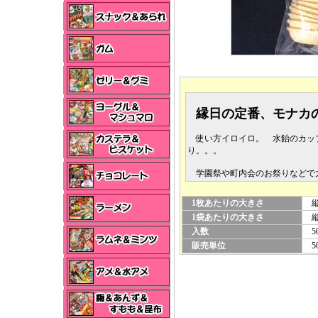
縁日の定番、モナカ
使い方イロイロ。 水飴のカッ
り。。。
学園祭や町内会のお祭りなどで
1枚あたりの大きさ
縦×
1袋あたりの大きさ
縦×
入数
5
販売単位
5