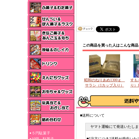
この商品を買った人はこんな商品
昭和のねりあめ1300ｇ
すも
サラシ（1カップ入り）
り）
■送料について
ヤマト運輸にて発送いたしま
５円駄菓子
■1注文につき1送料が発生いた