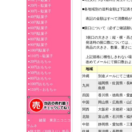
10円～駄菓子
20円～駄菓子
■各地域別の送料金額は下記表
30円～駄菓子
40円駄菓子
表記の金額はすべて消費税が
50円駄菓子
60円駄菓子
■個口について（必ずご確認願
70円駄菓子
1個口の大きさ：縦・横・高さ3
80円駄菓子
発送時の個口数については、
90円駄菓子
商品の大きさ、数量、重さに
100円駄菓子
110円～駄菓子
上記規格に梱包しきれない場
20円おもちゃ
改めてメールにて個口数およ
30円おもちゃ
地域
50円おもちゃ
沖縄
別途メールにてご連
80円おもちゃ
福岡県・佐賀県・長
100円おもちゃ
九州
島県
110円～おもちゃ
四国
香川県・徳島県・愛
中国
岡山県・広島県・山
関西
大阪府・京都府・滋
北陸
富山県・石川県・福
鍵屋 東京ニコニコ
中部
静岡県・愛知県・三
ラムネ
餅太郎（30袋入り）単品
信越
新潟県・長野県