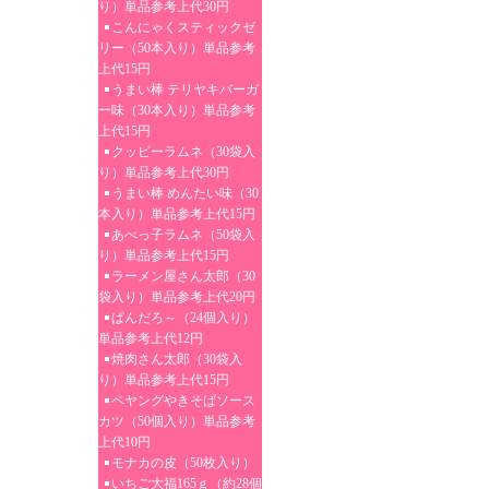
り）単品参考上代30円
こんにゃくスティックゼ
リー（50本入り）単品参考
上代15円
うまい棒 テリヤキバーガ
ー味（30本入り）単品参考
上代15円
クッピーラムネ（30袋入
り）単品参考上代30円
うまい棒 めんたい味（30
本入り）単品参考上代15円
あべっ子ラムネ（50袋入
り）単品参考上代15円
ラーメン屋さん太郎（30
袋入り）単品参考上代20円
ぱんだろ～（24個入り）
単品参考上代12円
焼肉さん太郎（30袋入
り）単品参考上代15円
ペヤングやきそばソース
カツ（50個入り）単品参考
上代10円
モナカの皮（50枚入り）
いちご大福165ｇ（約28個