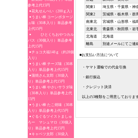
参考上代15円
関東1
埼玉県・千葉県・神
花丸せんべい（200ｇ入）
関東2
茨城県・栃木県・群
うまい棒 コーンポタージ
南東北
宮城県・山形県・福
ュ味（30本入り）単品参考
上代15円
北東北
青森県・秋田県・岩
ひとくちおやつカル
北海道
北海道
パス（30個入り）単品参考
離島
別途メールにてご連
上代15円
チョコ大福148ｇ（約28個
■お支払い方法について
入り）
うまい棒 チーズ味（30本
・ヤマト運輸での代金引換
入り）単品参考上代15円
蒲焼さん太郎（30袋入
・銀行振込
り）単品参考上代15円
・クレジット決済
うまい棒 やさいサラダ味
（30本入り）単品参考上代
以上の3種類をご用意しておりま
15円
うまい棒 たこ焼味（30本
入り）単品参考上代15円
ぐるぐるツイストましゅ
ろー マシュマロ（30個入
り）単品参考上代15円
キャベツ太郎（30袋入