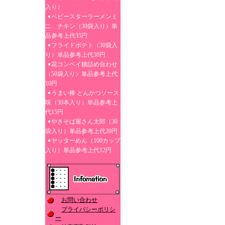
入り）
ベビースターラーメンミ
ニ チキン（30袋入り）単
品参考上代35円
フライドポテト（30袋入
り）単品参考上代30円
花コンペイ糖詰め合わせ
（50袋入り）単品参考上代
10円
うまい棒 とんかつソース
味（30本入り）単品参考上
代15円
やきそば屋さん太郎（30
袋入り）単品参考上代20円
ヤッターめん（100カップ
入り）単品参考上代12円
お問い合わせ
プライバシーポリシ
ー