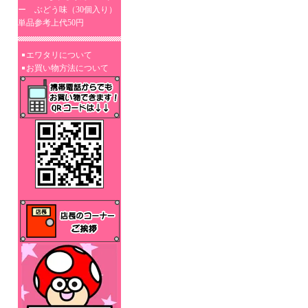
ー ぶどう味（30個入り）
単品参考上代50円
エワタリについて
お買い物方法について