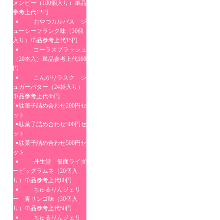
メンピー（100個入り）単品
参考上代12円
おやつカルパス ジ
ューシーフランク味（30個
入り）単品参考上代15円
コーラスプラッシュ
（20本入）単品参考上代100
円
こんがりラスク シ
ュガーバター（24袋入り）
単品参考上代45円
駄菓子詰め合わせ200円セ
ット
駄菓子詰め合わせ300円セ
ット
駄菓子詰め合わせ500円セ
ット
丹生堂 仮面ライダ
ービッグラムネ（20個入
り）単品参考上代80円
ちゅるりんジェリ
ー 青リンゴ味（30個入
り）単品参考上代50円
ちゅるりんジェリ