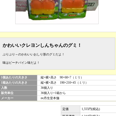
かわいいクレヨンしんちゃんのグミ！
ぷりぷり～のかわいいおしり形のグミだよ！
味はピーチパイン味だよ！
1個あたりの大きさ
縦×横×高さ 90×68×7（ミリ）
1箱あたりの大きさ
縦×横×高さ 190×210×45（ミリ）
入数
36個入り
販売単位
36個入り×1箱から
メーカー
㈱丹生堂本舗
定価
1,555円(税込)