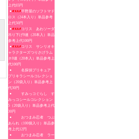
上代65円
平野屋のソフトマド
ロス（24本入り）単品参考
上代50円
コリス あわソーダ
吊り下げ9連（20本入）単品
参考上代100円
コリス サンリオキ
ャラクターズつりさげラム
ネ9連（20本入）単品参考上
代100円
名探偵プリキュア
プリキラシールコレクショ
ン（20袋入り）単品参考上
代30円
すみっコぐらし す
みっコシールコレクション
5（20袋入り）単品参考上代
30円
おつまみ忍者 つぶ
あられ（100個入り）単品参
考上代12円
おつまみ忍者 ラー