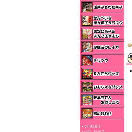
■
５円駄菓子