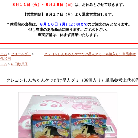
８月１１日（火）～８月１６日（日）
は、お休みとさせて頂きます。
【営業開始】８月１７日（月）より通常営業致します。
＊休暇前の出荷は、
８月１０日（月）12：00まで
のご注文のみとなります。
但し在庫のある商品に限ります。ご了承下さい。
※実店舗は、休まず営業いたします。
ホーム
>
ゼリー＆グミ
>
クレヨンしんちゃんケツだけ星人グミ（36個入り）単品参考
代40円
ホーム
>
40円駄菓子
クレヨンしんちゃんケツだけ星人グミ（36個入り）単品参考上代40