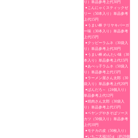
り）単品参考上代30円
こんにゃくスティックゼ
リー（50本入り）単品参考
上代15円
うまい棒 テリヤキバーガ
ー味（30本入り）単品参考
上代15円
クッピーラムネ（30袋入
り）単品参考上代30円
うまい棒 めんたい味（30
本入り）単品参考上代15円
あべっ子ラムネ（50袋入
り）単品参考上代15円
ラーメン屋さん太郎（30
袋入り）単品参考上代20円
ぱんだろ～（24個入り）
単品参考上代12円
焼肉さん太郎（30袋入
り）単品参考上代15円
ペヤングやきそばソース
カツ（50個入り）単品参考
上代10円
モナカの皮（50枚入り）
いちご大福165ｇ（約28個