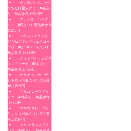
クレヨンしんちゃん
ケツだけ星人グミ（36個入
り）単品参考上代40円
クラシエ ハデグ
ミ！（6個入り）単品参考上
代250円
コリスフエラムネ
どらねこランナウェイコー
ラ味（8粒×20シート入り）
単品参考上代80円
チュッパチャップス
ミニアソート（60本入り）
単品参考上代20円
オリオン ナニナニ
レトロ（40個入り）単品参
考上代20円
マルゴ コーラドリ
ンク（40本入り）単品参考
上代65円
マルゴ グレープド
リンク（40本入り）単品参
考上代65円
マルゴ ラムネドリ
ンク（40本入り）単品参考