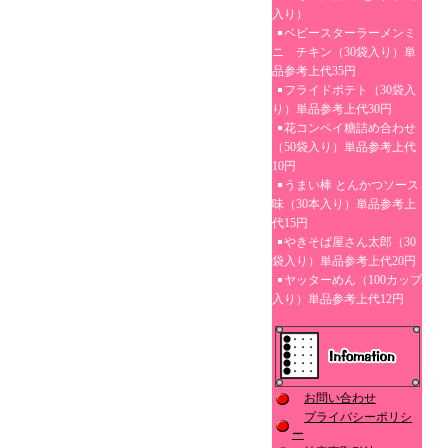
入り）
ベビースターラーメンミ
ニ チキン（30袋入り）単
品参考上代35円
フライドポテト（30袋入
り）単品参考上代30円
花コンペイ糖詰め合わせ
（50袋入り）単品参考上代
10円
うまい棒 とんかつソース
味（30本入り）単品参考上
代15円
やきそば屋さん太郎（30
袋入り）単品参考上代20円
ヤッターめん（100カップ
入り）単品参考上代12円
お問い合わせ
プライバシーポリシ
ー