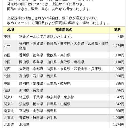
発送時の個口数については、上記サイズに基づき、
商品の大きさ、数量、重さにあわせて梱包いたします。
上記規格に梱包しきれない場合は、個口数が増えますので、
改めてメールにて個口数および変更後の送料をご連絡いたします。
地域
都道府県名
送料
沖縄
別途メールにてご連絡いたします。
別途
福岡県・佐賀県・長崎県・熊本県・大分県・宮崎県・鹿児
九州
1,274円
島県
四国
香川県・徳島県・愛媛県・高知県
1,110円
中国
岡山県・広島県・山口県・鳥取県・島根県
1,110円
関西
大阪府・京都府・滋賀県・奈良県・和歌山県・兵庫県
1,000円
北陸
富山県・石川県・福井県
896円
中部
静岡県・愛知県・三重県・岐阜県
896円
信越
新潟県・長野県
896円
関東1
埼玉県・千葉県・神奈川県・東京都
842円
関東2
茨城県・栃木県・群馬県・山梨県
842円
南東北
宮城県・山形県・福島県
896円
北東北
青森県・秋田県・岩手県
1,000円
北海道
北海道
1,274円