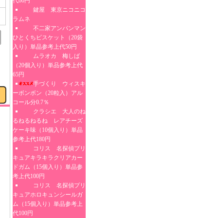
代60円
鍵屋 東京ニコニコ
ラムネ
不二家アンパンマン
ひとくちビスケット（20袋
入り）単品参考上代50円
ムラオカ 梅しば
（20個入り）単品参考上代
65円
手づくり ウィスキ
ーボンボン（20粒入）アル
コール分0.7％
クラシエ 大人のね
るねるねるね レアチーズ
ケーキ味（10個入り）単品
参考上代180円
コリス 名探偵プリ
キュアキラキラクリアカー
ドガム（15個入り）単品参
考上代100円
コリス 名探偵プリ
キュアホロキュンシールガ
ム（15個入り）単品参考上
代100円