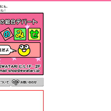
用にも。
てね！