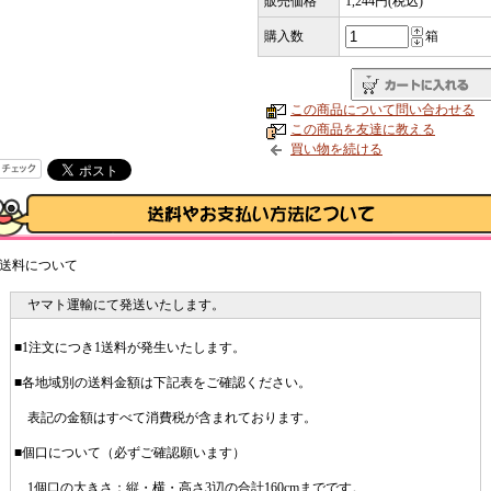
販売価格
1,244円(税込)
購入数
箱
この商品について問い合わせる
この商品を友達に教える
買い物を続ける
送料について
ヤマト運輸にて発送いたします。
■1注文につき1送料が発生いたします。
■各地域別の送料金額は下記表をご確認ください。
表記の金額はすべて消費税が含まれております。
■個口について（必ずご確認願います）
1個口の大きさ：縦・横・高さ3辺の合計160cmまでです。