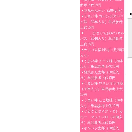
参考上代15円
花丸せんべい（200ｇ入）
■
うまい棒 コーンポタージ
ュ味（30本入り）単品参考
上代15円
ひとくちおやつカル
パス（30個入り）単品参考
上代15円
チョコ大福148ｇ（約28個
入り）
うまい棒 チーズ味（30本
入り）単品参考上代15円
蒲焼さん太郎（30袋入
り）単品参考上代15円
うまい棒 やさいサラダ味
（30本入り）単品参考上代
15円
うまい棒 たこ焼味（30本
入り）単品参考上代15円
ぐるぐるツイストましゅ
ろー マシュマロ（30個入
り）単品参考上代15円
キャベツ太郎（30袋入