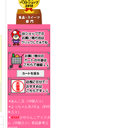
あんこ玉（18個入り）
よっちゃん丸142ｇ（約42
本入り）
ひやりんこアイスガ
ム（20個入り）単品参考上