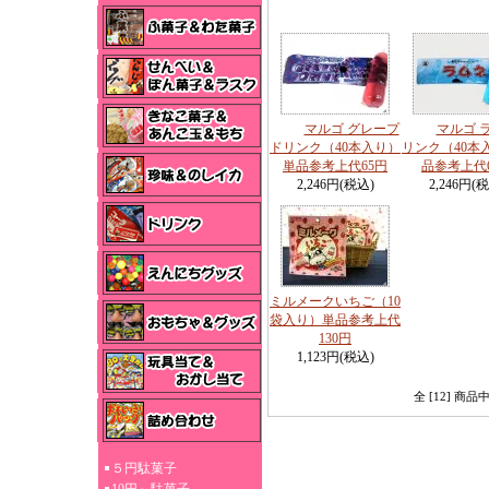
マルゴ グレープ
マルゴ 
ドリンク（40本入り）
リンク（40本
単品参考上代65円
品参考上代
2,246円(税込)
2,246円(
ミルメークいちご（10
袋入り）単品参考上代
130円
1,123円(税込)
全 [12] 商
５円駄菓子