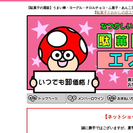
【駄菓子の通販】うまい棒・ヨーグル・チロルチョコ・ふ菓子・あんこ
【
駄菓子とおかしの店エワタ
【ネットショ
誠に勝手ではございますが、夏