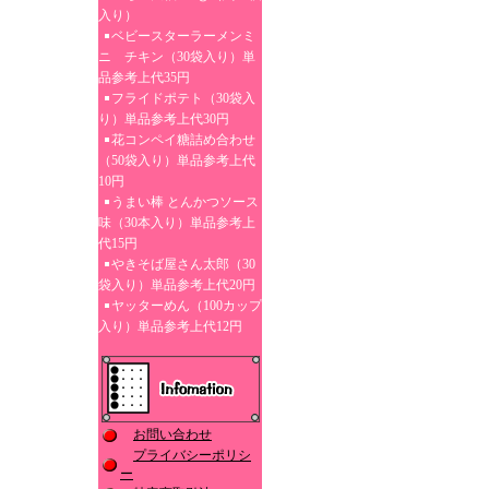
入り）
ベビースターラーメンミ
ニ チキン（30袋入り）単
品参考上代35円
フライドポテト（30袋入
り）単品参考上代30円
花コンペイ糖詰め合わせ
（50袋入り）単品参考上代
10円
うまい棒 とんかつソース
味（30本入り）単品参考上
代15円
やきそば屋さん太郎（30
袋入り）単品参考上代20円
ヤッターめん（100カップ
入り）単品参考上代12円
お問い合わせ
プライバシーポリシ
ー