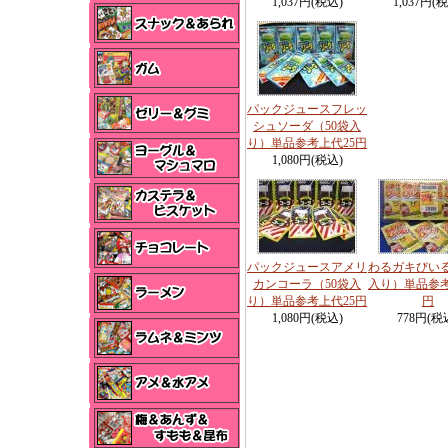
1,037円(税込)
1,037円(
パックジュースフレッ
シュソーダ（50袋入
り）単品参考上代25円
1,080円(税込)
パックジュースアメリ
わるガキびいる
カンコーラ（50袋入
入り）単品参考
り）単品参考上代25円
円
1,080円(税込)
778円(税