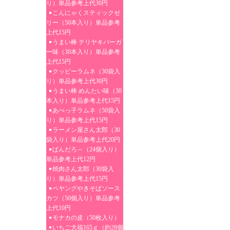
り）単品参考上代30円
こんにゃくスティックゼ
リー（50本入り）単品参考
上代15円
うまい棒 テリヤキバーガ
ー味（30本入り）単品参考
上代15円
クッピーラムネ（30袋入
り）単品参考上代30円
うまい棒 めんたい味（30
本入り）単品参考上代15円
あべっ子ラムネ（50袋入
り）単品参考上代15円
ラーメン屋さん太郎（30
袋入り）単品参考上代20円
ぱんだろ～（24個入り）
単品参考上代12円
焼肉さん太郎（30袋入
り）単品参考上代15円
ペヤングやきそばソース
カツ（50個入り）単品参考
上代10円
モナカの皮（50枚入り）
いちご大福165ｇ（約28個