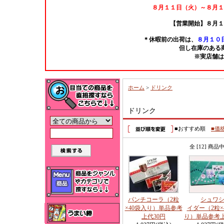
８月１１日（火）～８月１
【営業開始】８月１
＊休暇前の出荷は、
８月１０日
但し在庫のある
※実店舗は
ホーム
>
ドリンク
ドリンク
■おすすめ順
■価
全 [12] 商
パンチコーラ（2粒
シュワ
×40袋入り）単品参考
イダー（2粒×
上代30円
り）単品参考上