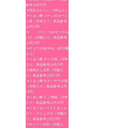
参考上代15円
花丸せんべい（200ｇ入）
うまい棒 コーンポタージ
ュ味（30本入り）単品参考
上代15円
ひとくちおやつカル
パス（30個入り）単品参考
上代15円
チョコ大福148ｇ（約28個
入り）
うまい棒 チーズ味（30本
入り）単品参考上代15円
蒲焼さん太郎（30袋入
り）単品参考上代15円
うまい棒 やさいサラダ味
（30本入り）単品参考上代
15円
うまい棒 たこ焼味（30本
入り）単品参考上代15円
ぐるぐるツイストましゅ
ろー マシュマロ（30個入
り）単品参考上代15円
キャベツ太郎（30袋入