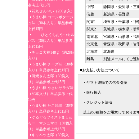
参考上代15円
中部
静岡県・愛知県・三
花丸せんべい（200ｇ入）
信越
新潟県・長野県
うまい棒 コーンポタージ
関東1
埼玉県・千葉県・神
ュ味（30本入り）単品参考
上代15円
関東2
茨城県・栃木県・群
ひとくちおやつカル
南東北
宮城県・山形県・福
パス（30個入り）単品参考
北東北
青森県・秋田県・岩
上代15円
北海道
北海道
チョコ大福148ｇ（約28個
入り）
離島
別途メールにてご連
うまい棒 チーズ味（30本
入り）単品参考上代15円
■お支払い方法について
蒲焼さん太郎（30袋入
り）単品参考上代15円
・ヤマト運輸での代金引換
うまい棒 やさいサラダ味
・銀行振込
（30本入り）単品参考上代
15円
・クレジット決済
うまい棒 たこ焼味（30本
入り）単品参考上代15円
以上の3種類をご用意しておりま
ぐるぐるツイストましゅ
ろー マシュマロ（30個入
り）単品参考上代15円
キャベツ太郎（30袋入