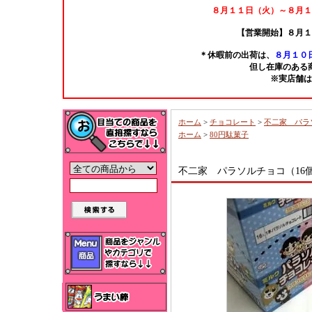
８月１１日（火）～８月１
【営業開始】８月１
＊休暇前の出荷は、
８月１０日
但し在庫のある
※実店舗は
ホーム
>
チョコレート
>
不二家 パラ
ホーム
>
80円駄菓子
不二家 パラソルチョコ（16