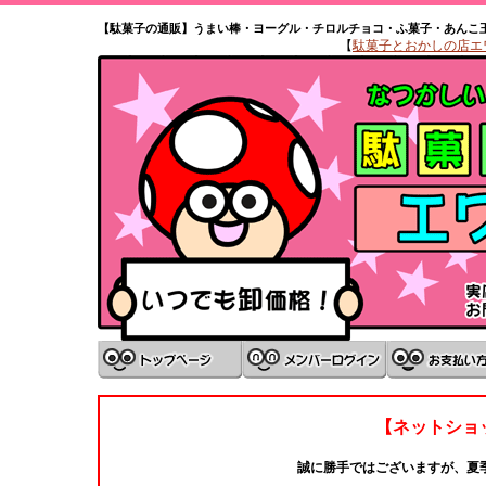
【駄菓子の通販】うまい棒・ヨーグル・チロルチョコ・ふ菓子・あんこ
【
駄菓子とおかしの店エワタ
【ネットショ
誠に勝手ではございますが、夏