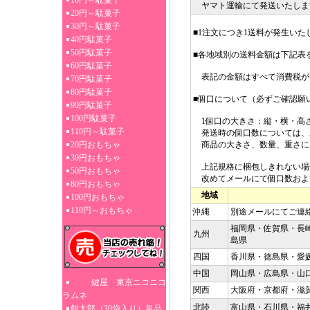
10円～駄菓子
ヤマト運輸にて発送いたしま
20円～駄菓子
30円～駄菓子
■1注文につき1送料が発生いた
40円駄菓子
50円駄菓子
■各地域別の送料金額は下記表
60円駄菓子
表記の金額はすべて消費税が
70円駄菓子
80円駄菓子
■個口について（必ずご確認願
90円駄菓子
100円駄菓子
1個口の大きさ：縦・横・高さ3
110円～駄菓子
発送時の個口数については、
20円おもちゃ
商品の大きさ、数量、重さに
30円おもちゃ
上記規格に梱包しきれない場
50円おもちゃ
改めてメールにて個口数およ
80円おもちゃ
地域
100円おもちゃ
110円～おもちゃ
沖縄
別途メールにてご連
福岡県・佐賀県・長
九州
島県
四国
香川県・徳島県・愛
中国
岡山県・広島県・山
鍵屋 東京ニコニコ
関西
大阪府・京都府・滋
ラムネ
北陸
富山県・石川県・福
餅太郎（30袋入り）単品