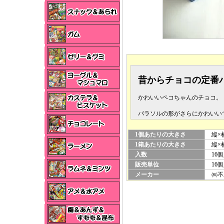
昔からチョコの定番
かわいいペコちゃんのチョコ。
パラソルの形がさらにかわいい
1個あたりの大きさ
縦×横
1箱あたりの大きさ
縦×横×
入数
16個
販売単位
16個
メーカー
㈱不