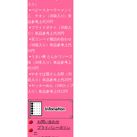
入り）
ベビースターラーメンミ
ニ チキン（30袋入り）単
品参考上代35円
フライドポテト（30袋入
り）単品参考上代30円
花コンペイ糖詰め合わせ
（50袋入り）単品参考上代
10円
うまい棒 とんかつソース
味（30本入り）単品参考上
代15円
やきそば屋さん太郎（30
袋入り）単品参考上代20円
ヤッターめん（100カップ
入り）単品参考上代12円
お問い合わせ
プライバシーポリシ
ー