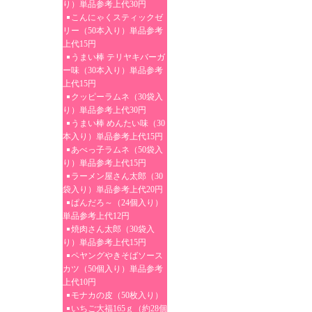
り）単品参考上代30円
こんにゃくスティックゼ
リー（50本入り）単品参考
上代15円
うまい棒 テリヤキバーガ
ー味（30本入り）単品参考
上代15円
クッピーラムネ（30袋入
り）単品参考上代30円
うまい棒 めんたい味（30
本入り）単品参考上代15円
あべっ子ラムネ（50袋入
り）単品参考上代15円
ラーメン屋さん太郎（30
袋入り）単品参考上代20円
ぱんだろ～（24個入り）
単品参考上代12円
焼肉さん太郎（30袋入
り）単品参考上代15円
ペヤングやきそばソース
カツ（50個入り）単品参考
上代10円
モナカの皮（50枚入り）
いちご大福165ｇ（約28個