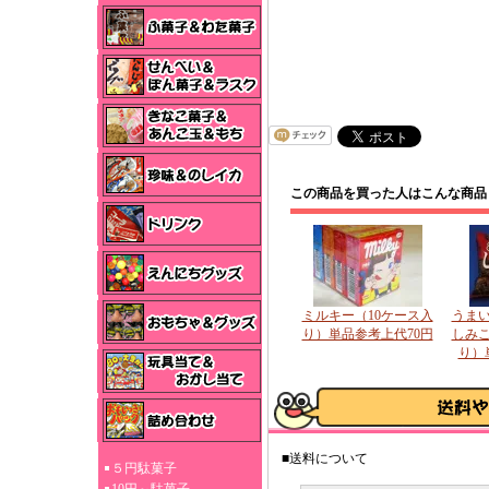
この商品を買った人はこんな商品
ミルキー（10ケース入
うま
り）単品参考上代70円
しみこ
り）
■送料について
５円駄菓子