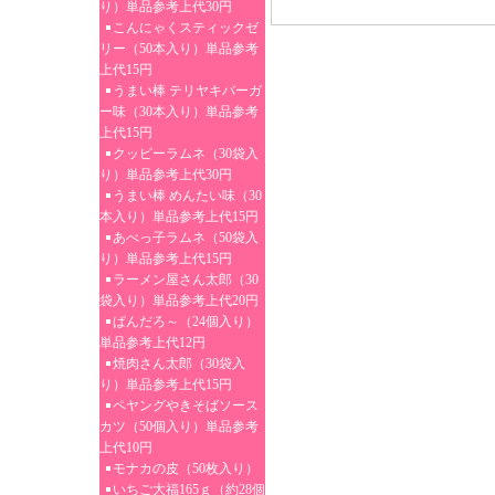
り）単品参考上代30円
こんにゃくスティックゼ
リー（50本入り）単品参考
上代15円
うまい棒 テリヤキバーガ
ー味（30本入り）単品参考
上代15円
クッピーラムネ（30袋入
り）単品参考上代30円
うまい棒 めんたい味（30
本入り）単品参考上代15円
あべっ子ラムネ（50袋入
り）単品参考上代15円
ラーメン屋さん太郎（30
袋入り）単品参考上代20円
ぱんだろ～（24個入り）
単品参考上代12円
焼肉さん太郎（30袋入
り）単品参考上代15円
ペヤングやきそばソース
カツ（50個入り）単品参考
上代10円
モナカの皮（50枚入り）
いちご大福165ｇ（約28個