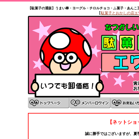
【駄菓子の通販】うまい棒・ヨーグル・チロルチョコ・ふ菓子・あんこ
【
駄菓子とおかしの店エワタ
【ネットショ
誠に勝手ではございますが、夏