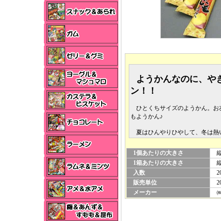
ようかんなのに、や
ン！！
ひとくちサイズのようかん。お
もようかん♪
夏はひんやりひやして、冬は熱
1個あたりの大きさ
縦×
1箱あたりの大きさ
縦×
入数
2
販売単位
2
メーカー
㈱