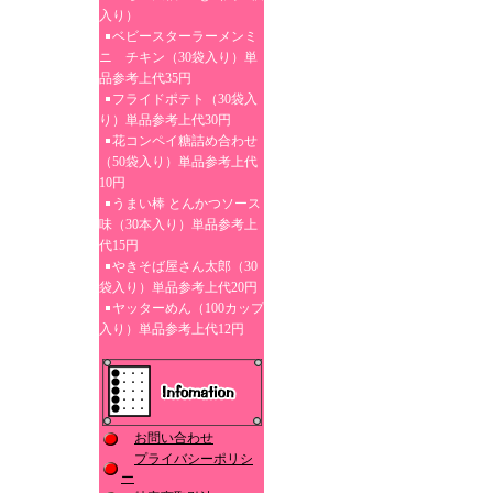
入り）
ベビースターラーメンミ
ニ チキン（30袋入り）単
品参考上代35円
フライドポテト（30袋入
り）単品参考上代30円
花コンペイ糖詰め合わせ
（50袋入り）単品参考上代
10円
うまい棒 とんかつソース
味（30本入り）単品参考上
代15円
やきそば屋さん太郎（30
袋入り）単品参考上代20円
ヤッターめん（100カップ
入り）単品参考上代12円
お問い合わせ
プライバシーポリシ
ー