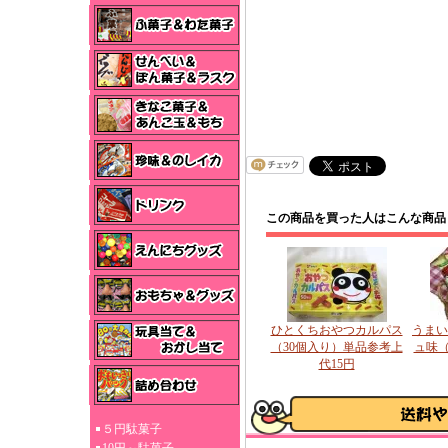
この商品を買った人はこんな商品
ひとくちおやつカルパス
うまい
（30個入り）単品参考上
ュ味（
代15円
５円駄菓子