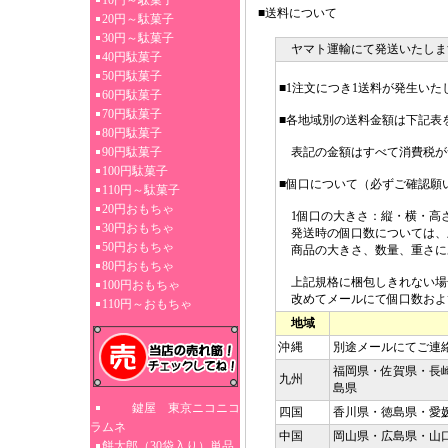
10円～駄菓子
■送料について
20円～駄菓子
30円～駄菓子
ヤマト運輸にて発送いたしま
40円駄菓子
50円駄菓子
■1注文につき1送料が発生いた
60円駄菓子
70円駄菓子
■各地域別の送料金額は下記表
80円駄菓子
90円駄菓子
表記の金額はすべて消費税が
100円駄菓子
■個口について（必ずご確認願
110円～駄菓子
20円おもちゃ
1個口の大きさ：縦・横・高さ3
30円おもちゃ
発送時の個口数については、
50円おもちゃ
商品の大きさ、数量、重さに
80円おもちゃ
上記規格に梱包しきれない場
100円おもちゃ
改めてメールにて個口数およ
110円～おもちゃ
地域
沖縄
別途メールにてご連
福岡県・佐賀県・長
九州
島県
鍵屋 東京ニコニコ
四国
香川県・徳島県・愛
ラムネ
中国
岡山県・広島県・山
餅太郎（30袋入り）単品