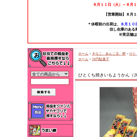
８月１１日（火）～８月１
【営業開始】８月１
＊休暇前の出荷は、
８月１０日
但し在庫のある
※実店舗は
ホーム
>
きなこ、あんこ玉、餅
>
ひと
ホーム
>
50円駄菓子
ひとくち焼きいもようかん（2