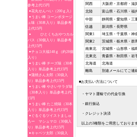
関西
大阪府・京都府・滋
参考上代15円
花丸せんべい（200ｇ入）
北陸
富山県・石川県・福
うまい棒 コーンポタージ
中部
静岡県・愛知県・三
ュ味（30本入り）単品参考
信越
新潟県・長野県
上代15円
関東1
埼玉県・千葉県・神
ひとくちおやつカル
パス（30個入り）単品参考
関東2
茨城県・栃木県・群
上代15円
南東北
宮城県・山形県・福
チョコ大福148ｇ（約28個
北東北
青森県・秋田県・岩
入り）
うまい棒 チーズ味（30本
北海道
北海道
入り）単品参考上代15円
離島
別途メールにてご連
蒲焼さん太郎（30袋入
り）単品参考上代15円
■お支払い方法について
うまい棒 やさいサラダ味
（30本入り）単品参考上代
・ヤマト運輸での代金引換
15円
・銀行振込
うまい棒 たこ焼味（30本
入り）単品参考上代15円
・クレジット決済
ぐるぐるツイストましゅ
ろー マシュマロ（30個入
以上の3種類をご用意しておりま
り）単品参考上代15円
キャベツ太郎（30袋入