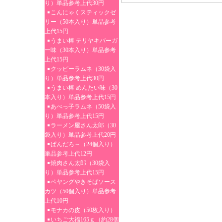
り）単品参考上代30円
こんにゃくスティックゼ
リー（50本入り）単品参考
上代15円
うまい棒 テリヤキバーガ
ー味（30本入り）単品参考
上代15円
クッピーラムネ（30袋入
り）単品参考上代30円
うまい棒 めんたい味（30
本入り）単品参考上代15円
あべっ子ラムネ（50袋入
り）単品参考上代15円
ラーメン屋さん太郎（30
袋入り）単品参考上代20円
ぱんだろ～（24個入り）
単品参考上代12円
焼肉さん太郎（30袋入
り）単品参考上代15円
ペヤングやきそばソース
カツ（50個入り）単品参考
上代10円
モナカの皮（50枚入り）
いちご大福165ｇ（約28個