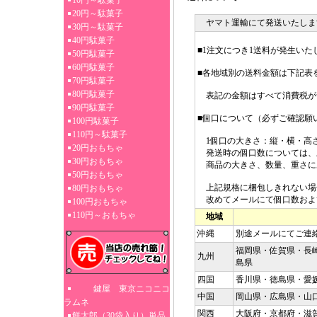
10円～駄菓子
20円～駄菓子
ヤマト運輸にて発送いたしま
30円～駄菓子
40円駄菓子
■1注文につき1送料が発生いた
50円駄菓子
60円駄菓子
■各地域別の送料金額は下記表
70円駄菓子
80円駄菓子
表記の金額はすべて消費税が
90円駄菓子
■個口について（必ずご確認願
100円駄菓子
110円～駄菓子
1個口の大きさ：縦・横・高さ3
20円おもちゃ
発送時の個口数については、
30円おもちゃ
商品の大きさ、数量、重さに
50円おもちゃ
上記規格に梱包しきれない場
80円おもちゃ
改めてメールにて個口数およ
100円おもちゃ
110円～おもちゃ
地域
沖縄
別途メールにてご連
福岡県・佐賀県・長
九州
島県
四国
香川県・徳島県・愛
鍵屋 東京ニコニコ
中国
岡山県・広島県・山
ラムネ
関西
大阪府・京都府・滋
餅太郎（30袋入り）単品