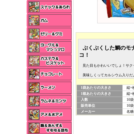
ぷくぷくした鯛のモ
コ！
見た目もかわいいでしょ！サク
美味しくってカルシウム入りだ
1袋あたりの大きさ
縦×横
1箱あたりの大きさ
縦×横×
入数
10袋
販売単位
10袋
メーカー
名糖