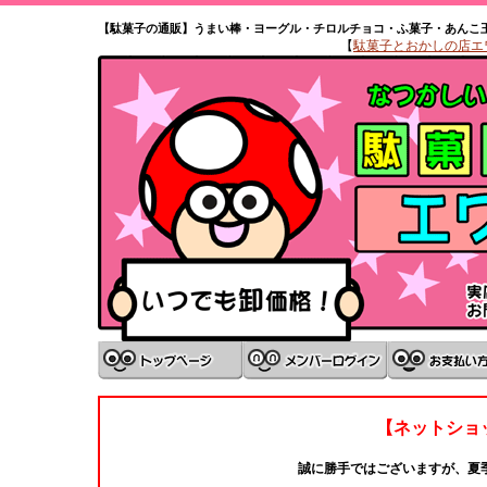
【駄菓子の通販】うまい棒・ヨーグル・チロルチョコ・ふ菓子・あんこ
【
駄菓子とおかしの店エワタ
【ネットショ
誠に勝手ではございますが、夏