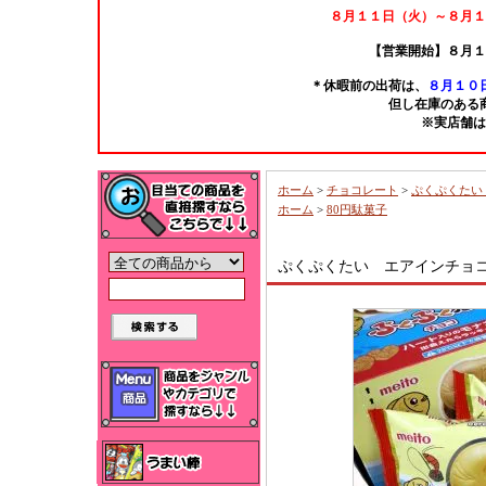
８月１１日（火）～８月１
【営業開始】８月１
＊休暇前の出荷は、
８月１０日
但し在庫のある
※実店舗は
ホーム
>
チョコレート
>
ぷくぷくたい
ホーム
>
80円駄菓子
ぷくぷくたい エアインチョコ