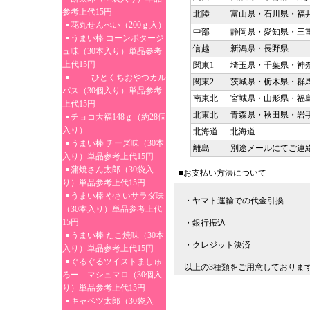
参考上代15円
北陸
富山県・石川県・福
花丸せんべい（200ｇ入）
中部
静岡県・愛知県・三
うまい棒 コーンポタージ
信越
新潟県・長野県
ュ味（30本入り）単品参考
上代15円
関東1
埼玉県・千葉県・神
ひとくちおやつカル
関東2
茨城県・栃木県・群
パス（30個入り）単品参考
南東北
宮城県・山形県・福
上代15円
北東北
青森県・秋田県・岩
チョコ大福148ｇ（約28個
入り）
北海道
北海道
うまい棒 チーズ味（30本
離島
別途メールにてご連
入り）単品参考上代15円
蒲焼さん太郎（30袋入
■お支払い方法について
り）単品参考上代15円
うまい棒 やさいサラダ味
・ヤマト運輸での代金引換
（30本入り）単品参考上代
15円
・銀行振込
うまい棒 たこ焼味（30本
・クレジット決済
入り）単品参考上代15円
ぐるぐるツイストましゅ
以上の3種類をご用意しておりま
ろー マシュマロ（30個入
り）単品参考上代15円
キャベツ太郎（30袋入