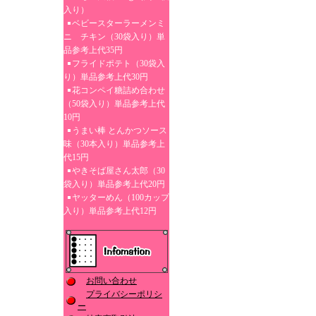
入り）
ベビースターラーメンミ
ニ チキン（30袋入り）単
品参考上代35円
フライドポテト（30袋入
り）単品参考上代30円
花コンペイ糖詰め合わせ
（50袋入り）単品参考上代
10円
うまい棒 とんかつソース
味（30本入り）単品参考上
代15円
やきそば屋さん太郎（30
袋入り）単品参考上代20円
ヤッターめん（100カップ
入り）単品参考上代12円
お問い合わせ
プライバシーポリシ
ー