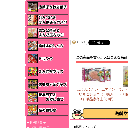
この商品を買った人はこんな商品
ぷくぷくたい エアイン
ひと
いちごチョコ（10袋入
（30
り）単品参考上代80円
５円駄菓子
■送料について