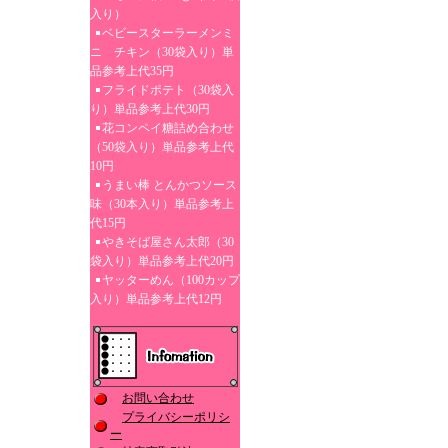
入り）
ベビースターラーメンミ
ニ チキン（30袋入り）単
品参考上代35円
フライドポテト（30袋入
り）単品参考上代30円
花コンペイ糖詰め合わせ
（50袋入り）単品参考上代
10円
うまい棒 とんかつソース
味（30本入り）単品参考上
代15円
やきそば屋さん太郎（30
袋入り）単品参考上代20円
ヤッターめん（100カップ
入り）単品参考上代12円
お問い合わせ
プライバシーポリシ
ー