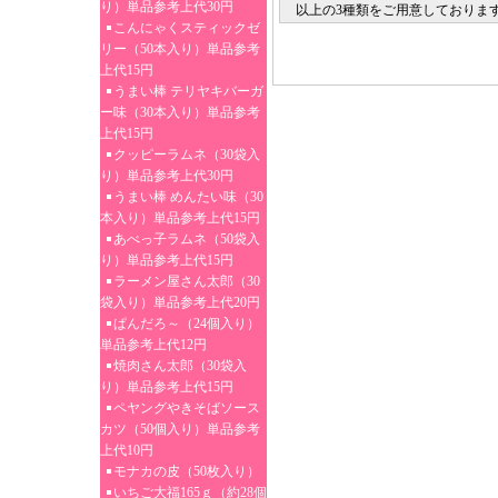
り）単品参考上代30円
以上の3種類をご用意しておりま
こんにゃくスティックゼ
リー（50本入り）単品参考
上代15円
うまい棒 テリヤキバーガ
ー味（30本入り）単品参考
上代15円
クッピーラムネ（30袋入
り）単品参考上代30円
うまい棒 めんたい味（30
本入り）単品参考上代15円
あべっ子ラムネ（50袋入
り）単品参考上代15円
ラーメン屋さん太郎（30
袋入り）単品参考上代20円
ぱんだろ～（24個入り）
単品参考上代12円
焼肉さん太郎（30袋入
り）単品参考上代15円
ペヤングやきそばソース
カツ（50個入り）単品参考
上代10円
モナカの皮（50枚入り）
いちご大福165ｇ（約28個