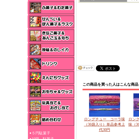
この商品を買った人はこんな商品
ロングチュー コーラ味
ロン
（36袋入り）単品参考上
味（3
代30円
５円駄菓子