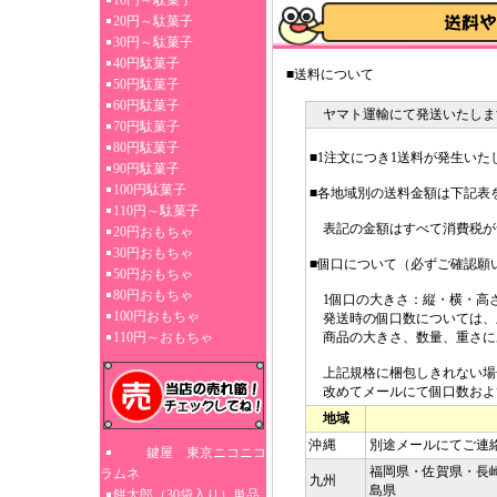
10円～駄菓子
20円～駄菓子
30円～駄菓子
40円駄菓子
■送料について
50円駄菓子
60円駄菓子
ヤマト運輸にて発送いたしま
70円駄菓子
80円駄菓子
■1注文につき1送料が発生いた
90円駄菓子
100円駄菓子
■各地域別の送料金額は下記表
110円～駄菓子
表記の金額はすべて消費税が
20円おもちゃ
30円おもちゃ
■個口について（必ずご確認願
50円おもちゃ
80円おもちゃ
1個口の大きさ：縦・横・高さ3
100円おもちゃ
発送時の個口数については、
110円～おもちゃ
商品の大きさ、数量、重さに
上記規格に梱包しきれない場
改めてメールにて個口数およ
地域
沖縄
別途メールにてご連
鍵屋 東京ニコニコ
福岡県・佐賀県・長
ラムネ
九州
島県
餅太郎（30袋入り）単品