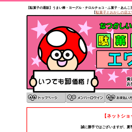
【駄菓子の通販】うまい棒・ヨーグル・チロルチョコ・ふ菓子・あんこ
【
駄菓子とおかしの店エワタ
【ネットショ
誠に勝手ではございますが、夏