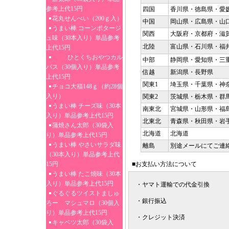
参考上代15円
四国
香川県・徳島県・愛
花丸せんべい（200ｇ入）
中国
岡山県・広島県・山
うまい棒 コーンポタージ
関西
大阪府・京都府・滋
ュ味（30本入り）単品参考
北陸
富山県・石川県・福
上代15円
ひとくちおやつカル
中部
静岡県・愛知県・三
パス（30個入り）単品参考
信越
新潟県・長野県
上代15円
関東1
埼玉県・千葉県・神
チョコ大福148ｇ（約28個
入り）
関東2
茨城県・栃木県・群
うまい棒 チーズ味（30本
南東北
宮城県・山形県・福
入り）単品参考上代15円
北東北
青森県・秋田県・岩
蒲焼さん太郎（30袋入
北海道
北海道
り）単品参考上代15円
うまい棒 やさいサラダ味
離島
別途メールにてご連
（30本入り）単品参考上代
15円
■お支払い方法について
うまい棒 たこ焼味（30本
入り）単品参考上代15円
・ヤマト運輸での代金引換
ぐるぐるツイストましゅ
・銀行振込
ろー マシュマロ（30個入
り）単品参考上代15円
・クレジット決済
キャベツ太郎（30袋入