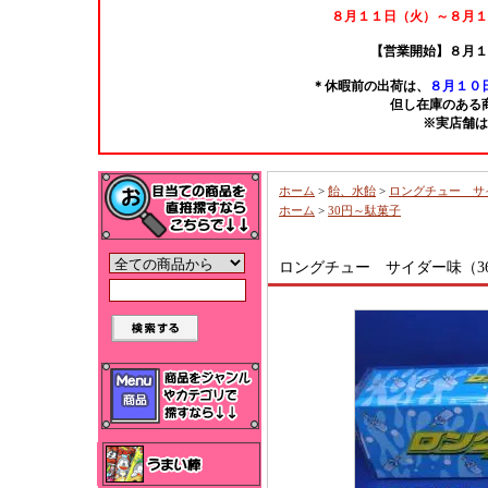
８月１１日（火）～８月１
【営業開始】８月１
＊休暇前の出荷は、
８月１０日
但し在庫のある
※実店舗は
ホーム
>
飴、水飴
>
ロングチュー サ
ホーム
>
30円～駄菓子
ロングチュー サイダー味（3