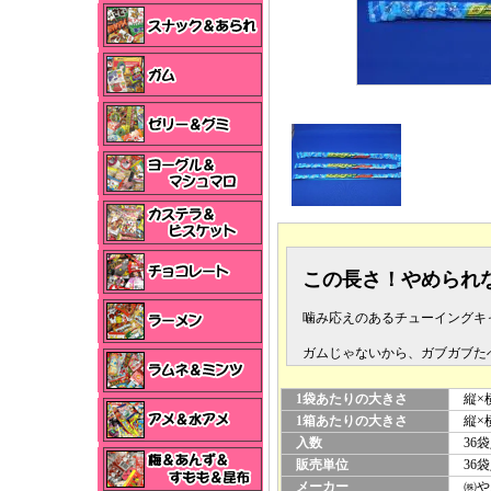
この長さ！やめられ
噛み応えのあるチューイングキ
ガムじゃないから、ガブガブた
1袋あたりの大きさ
縦×横
1箱あたりの大きさ
縦×横
入数
36袋
販売単位
36袋
メーカー
㈱や