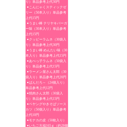
り）単品参考上代30円
こんにゃくスティックゼ
リー（50本入り）単品参考
上代15円
うまい棒 テリヤキバーガ
ー味（30本入り）単品参考
上代15円
クッピーラムネ（30袋入
り）単品参考上代30円
うまい棒 めんたい味（30
本入り）単品参考上代15円
あべっ子ラムネ（50袋入
り）単品参考上代15円
ラーメン屋さん太郎（30
袋入り）単品参考上代20円
ぱんだろ～（24個入り）
単品参考上代12円
焼肉さん太郎（30袋入
り）単品参考上代15円
ペヤングやきそばソース
カツ（50個入り）単品参考
上代10円
モナカの皮（50枚入り）
いちご大福165ｇ（約28個