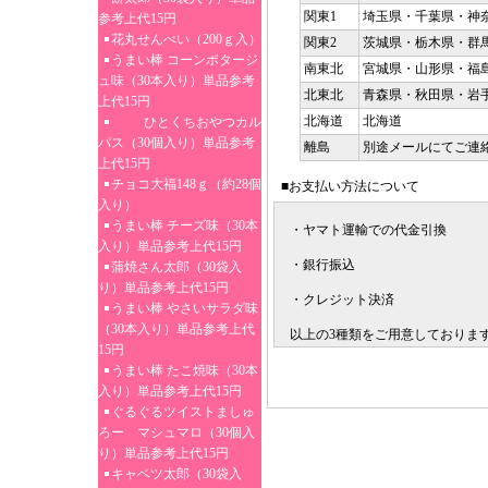
関東1
埼玉県・千葉県・神
参考上代15円
花丸せんべい（200ｇ入）
関東2
茨城県・栃木県・群
うまい棒 コーンポタージ
南東北
宮城県・山形県・福
ュ味（30本入り）単品参考
北東北
青森県・秋田県・岩
上代15円
北海道
北海道
ひとくちおやつカル
パス（30個入り）単品参考
離島
別途メールにてご連
上代15円
チョコ大福148ｇ（約28個
■お支払い方法について
入り）
うまい棒 チーズ味（30本
・ヤマト運輸での代金引換
入り）単品参考上代15円
・銀行振込
蒲焼さん太郎（30袋入
り）単品参考上代15円
・クレジット決済
うまい棒 やさいサラダ味
（30本入り）単品参考上代
以上の3種類をご用意しておりま
15円
うまい棒 たこ焼味（30本
入り）単品参考上代15円
ぐるぐるツイストましゅ
ろー マシュマロ（30個入
り）単品参考上代15円
キャベツ太郎（30袋入