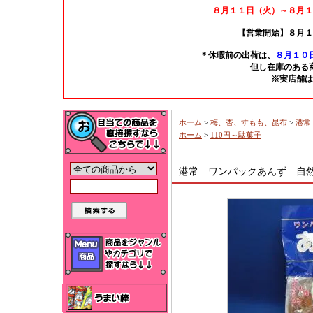
８月１１日（火）～８月１
【営業開始】８月１
＊休暇前の出荷は、
８月１０日
但し在庫のある
※実店舗は
ホーム
>
梅、杏、すもも、昆布
>
港常
ホーム
>
110円～駄菓子
港常 ワンパックあんず 自