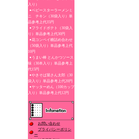
入り）
ベビースターラーメンミ
ニ チキン（30袋入り）単
品参考上代35円
フライドポテト（30袋入
り）単品参考上代30円
花コンペイ糖詰め合わせ
（50袋入り）単品参考上代
10円
うまい棒 とんかつソース
味（30本入り）単品参考上
代15円
やきそば屋さん太郎（30
袋入り）単品参考上代20円
ヤッターめん（100カップ
入り）単品参考上代12円
お問い合わせ
プライバシーポリシ
ー