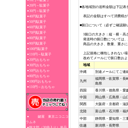
10円～駄菓子
20円～駄菓子
■各地域別の送料金額は下記表
30円～駄菓子
表記の金額はすべて消費税が
40円駄菓子
50円駄菓子
■個口について（必ずご確認願
60円駄菓子
70円駄菓子
1個口の大きさ：縦・横・高さ3
80円駄菓子
発送時の個口数については、
90円駄菓子
商品の大きさ、数量、重さに
100円駄菓子
上記規格に梱包しきれない場
110円～駄菓子
改めてメールにて個口数およ
20円おもちゃ
地域
30円おもちゃ
50円おもちゃ
沖縄
別途メールにてご連
80円おもちゃ
福岡県・佐賀県・長
九州
100円おもちゃ
島県
110円～おもちゃ
四国
香川県・徳島県・愛
中国
岡山県・広島県・山
関西
大阪府・京都府・滋
北陸
富山県・石川県・福
鍵屋 東京ニコニコ
中部
静岡県・愛知県・三
ラムネ
信越
新潟県・長野県
餅太郎（30袋入り）単品