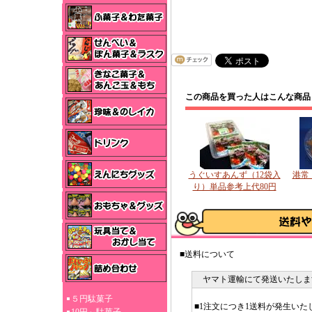
この商品を買った人はこんな商品
うぐいすあんず（12袋入
港常
り）単品参考上代80円
■送料について
ヤマト運輸にて発送いたしま
５円駄菓子
■1注文につき1送料が発生いた