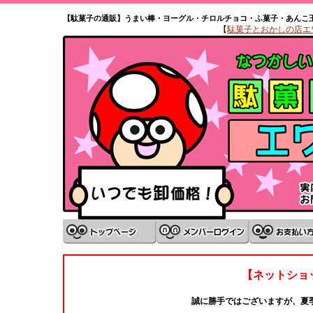
【駄菓子の通販】うまい棒・ヨーグル・チロルチョコ・ふ菓子・あんこ
【
駄菓子とおかしの店エワタ
【ネットショ
誠に勝手ではございますが、夏