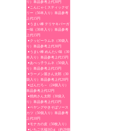
り）単品参考上代30円
こんにゃくスティックゼ
リー（50本入り）単品参考
上代15円
うまい棒 テリヤキバーガ
ー味（30本入り）単品参考
上代15円
クッピーラムネ（30袋入
り）単品参考上代30円
うまい棒 めんたい味（30
本入り）単品参考上代15円
あべっ子ラムネ（50袋入
り）単品参考上代15円
ラーメン屋さん太郎（30
袋入り）単品参考上代20円
ぱんだろ～（24個入り）
単品参考上代12円
焼肉さん太郎（30袋入
り）単品参考上代15円
ペヤングやきそばソース
カツ（50個入り）単品参考
上代10円
モナカの皮（50枚入り）
いちご大福165ｇ（約28個