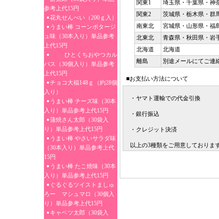
関東1
埼玉県・千葉県・神
参考上代15円
関東2
茨城県・栃木県・群
花丸せんべい（200ｇ入）
南東北
宮城県・山形県・福
うまい棒 コーンポタージ
ュ味（30本入り）単品参考
北東北
青森県・秋田県・岩
上代15円
北海道
北海道
ひとくちおやつカル
離島
別途メールにてご連
パス（30個入り）単品参考
上代15円
■お支払い方法について
チョコ大福148ｇ（約28個
入り）
・ヤマト運輸での代金引換
うまい棒 チーズ味（30本
入り）単品参考上代15円
・銀行振込
蒲焼さん太郎（30袋入
り）単品参考上代15円
・クレジット決済
うまい棒 やさいサラダ味
以上の3種類をご用意しておりま
（30本入り）単品参考上代
15円
うまい棒 たこ焼味（30本
入り）単品参考上代15円
ぐるぐるツイストましゅ
ろー マシュマロ（30個入
り）単品参考上代15円
キャベツ太郎（30袋入