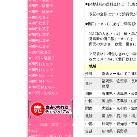
10円～駄菓子
■各地域別の送料金額は下記表
20円～駄菓子
30円～駄菓子
表記の金額はすべて消費税が
40円駄菓子
50円駄菓子
■個口について（必ずご確認願
60円駄菓子
1個口の大きさ：縦・横・高さ3
70円駄菓子
発送時の個口数については、
80円駄菓子
商品の大きさ、数量、重さに
90円駄菓子
100円駄菓子
上記規格に梱包しきれない場
110円～駄菓子
改めてメールにて個口数およ
20円おもちゃ
地域
30円おもちゃ
沖縄
別途メールにてご連
50円おもちゃ
福岡県・佐賀県・長
80円おもちゃ
九州
島県
100円おもちゃ
110円～おもちゃ
四国
香川県・徳島県・愛
中国
岡山県・広島県・山
関西
大阪府・京都府・滋
北陸
富山県・石川県・福
中部
静岡県・愛知県・三
鍵屋 東京ニコニコ
ラムネ
信越
新潟県・長野県
餅太郎（30袋入り）単品