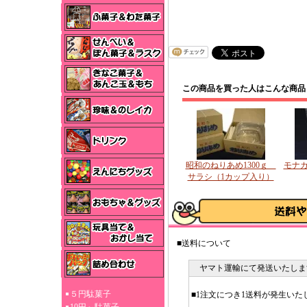
この商品を買った人はこんな商品
昭和のねりあめ1300ｇ
モナカ
サラシ（1カップ入り）
■送料について
ヤマト運輸にて発送いたしま
５円駄菓子
■1注文につき1送料が発生いた