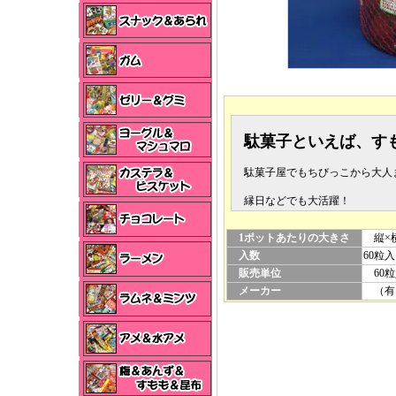
駄菓子といえば、す
駄菓子屋でもちびっこから大人
縁日などでも大活躍！
1ポットあたりの大きさ
縦×横×
入数
60粒
販売単位
60粒
メーカー
（有