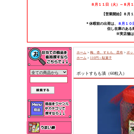
８月１１日（火）～８月１
【営業開始】８月１
＊休暇前の出荷は、
８月１０日
但し在庫のある
※実店舗は
ホーム
>
梅、杏、すもも、昆布
>
ポッ
ホーム
>
110円～駄菓子
ポットすもも漬（60粒入）