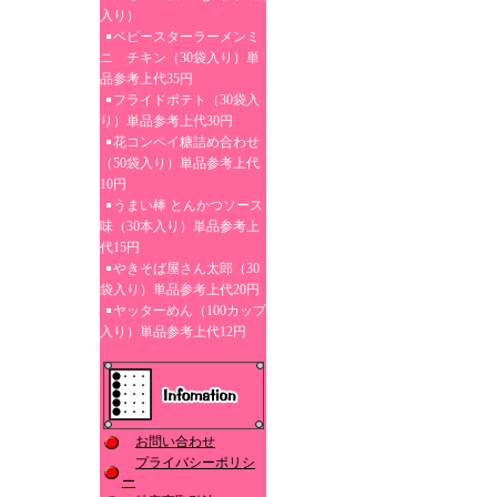
入り）
ベビースターラーメンミ
ニ チキン（30袋入り）単
品参考上代35円
フライドポテト（30袋入
り）単品参考上代30円
花コンペイ糖詰め合わせ
（50袋入り）単品参考上代
10円
うまい棒 とんかつソース
味（30本入り）単品参考上
代15円
やきそば屋さん太郎（30
袋入り）単品参考上代20円
ヤッターめん（100カップ
入り）単品参考上代12円
お問い合わせ
プライバシーポリシ
ー