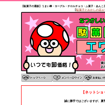
【駄菓子の通販】うまい棒・ヨーグル・チロルチョコ・ふ菓子・あんこ
【
駄菓子とおかしの店エワタ
【ネットショ
誠に勝手ではございますが、夏