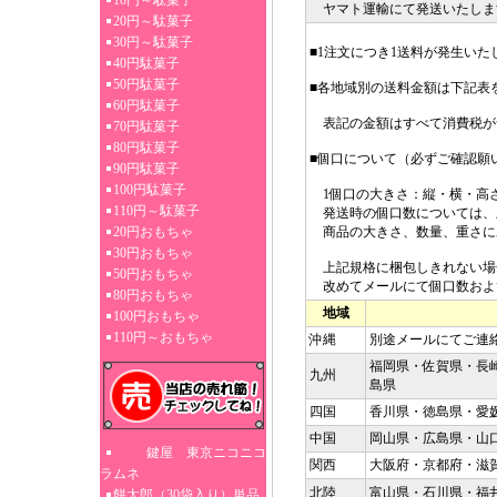
10円～駄菓子
ヤマト運輸にて発送いたしま
20円～駄菓子
30円～駄菓子
■1注文につき1送料が発生いた
40円駄菓子
50円駄菓子
■各地域別の送料金額は下記表
60円駄菓子
表記の金額はすべて消費税が
70円駄菓子
80円駄菓子
■個口について（必ずご確認願
90円駄菓子
100円駄菓子
1個口の大きさ：縦・横・高さ3
110円～駄菓子
発送時の個口数については、
20円おもちゃ
商品の大きさ、数量、重さに
30円おもちゃ
上記規格に梱包しきれない場
50円おもちゃ
改めてメールにて個口数およ
80円おもちゃ
地域
100円おもちゃ
110円～おもちゃ
沖縄
別途メールにてご連
福岡県・佐賀県・長
九州
島県
四国
香川県・徳島県・愛
中国
岡山県・広島県・山
鍵屋 東京ニコニコ
関西
大阪府・京都府・滋
ラムネ
北陸
富山県・石川県・福
餅太郎（30袋入り）単品