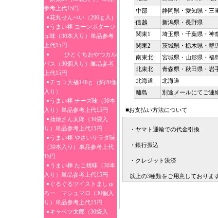
参考上代15円
中部
静岡県・愛知県・三
花丸せんべい（200ｇ入）
信越
新潟県・長野県
うまい棒 コーンポタージ
関東1
埼玉県・千葉県・神
ュ味（30本入り）単品参考
上代15円
関東2
茨城県・栃木県・群
ひとくちおやつカル
南東北
宮城県・山形県・福
パス（30個入り）単品参考
北東北
青森県・秋田県・岩
上代15円
北海道
北海道
チョコ大福148ｇ（約28個
入り）
離島
別途メールにてご連
うまい棒 チーズ味（30本
入り）単品参考上代15円
■お支払い方法について
蒲焼さん太郎（30袋入
り）単品参考上代15円
・ヤマト運輸での代金引換
うまい棒 やさいサラダ味
・銀行振込
（30本入り）単品参考上代
15円
・クレジット決済
うまい棒 たこ焼味（30本
入り）単品参考上代15円
以上の3種類をご用意しておりま
ぐるぐるツイストましゅ
ろー マシュマロ（30個入
り）単品参考上代15円
キャベツ太郎（30袋入