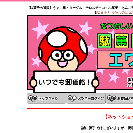
【駄菓子の通販】うまい棒・ヨーグル・チロルチョコ・ふ菓子・あんこ
【
駄菓子とおかしの店エワタ
【ネットショ
誠に勝手ではございますが、夏