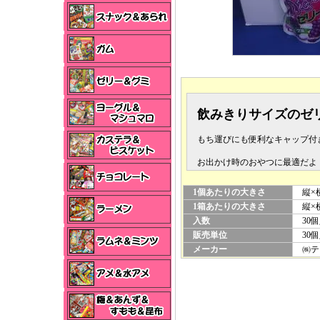
飲みきりサイズのゼ
もち運びにも便利なキャップ付
お出かけ時のおやつに最適だよ
1個あたりの大きさ
縦×横
1箱あたりの大きさ
縦×横×
入数
30個
販売単位
30個
メーカー
㈱テ