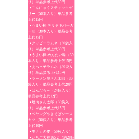
り）単品参考上代30円
こんにゃくスティックゼ
リー（50本入り）単品参考
上代15円
うまい棒 テリヤキバーガ
ー味（30本入り）単品参考
上代15円
クッピーラムネ（30袋入
り）単品参考上代30円
うまい棒 めんたい味（30
本入り）単品参考上代15円
あべっ子ラムネ（50袋入
り）単品参考上代15円
ラーメン屋さん太郎（30
袋入り）単品参考上代20円
ぱんだろ～（24個入り）
単品参考上代12円
焼肉さん太郎（30袋入
り）単品参考上代15円
ペヤングやきそばソース
カツ（50個入り）単品参考
上代10円
モナカの皮（50枚入り）
いちご大福165ｇ（約28個