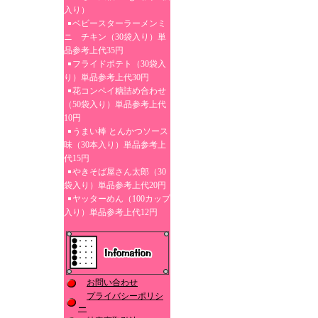
入り）
ベビースターラーメンミ
ニ チキン（30袋入り）単
品参考上代35円
フライドポテト（30袋入
り）単品参考上代30円
花コンペイ糖詰め合わせ
（50袋入り）単品参考上代
10円
うまい棒 とんかつソース
味（30本入り）単品参考上
代15円
やきそば屋さん太郎（30
袋入り）単品参考上代20円
ヤッターめん（100カップ
入り）単品参考上代12円
お問い合わせ
プライバシーポリシ
ー