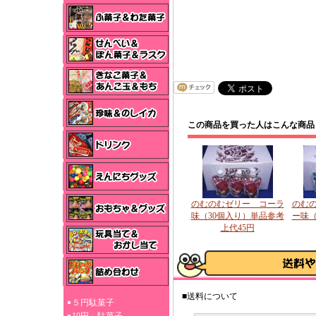
この商品を買った人はこんな商品
のむのむゼリー コーラ
のむ
味（30個入り）単品参考
ー味（
上代45円
■送料について
５円駄菓子