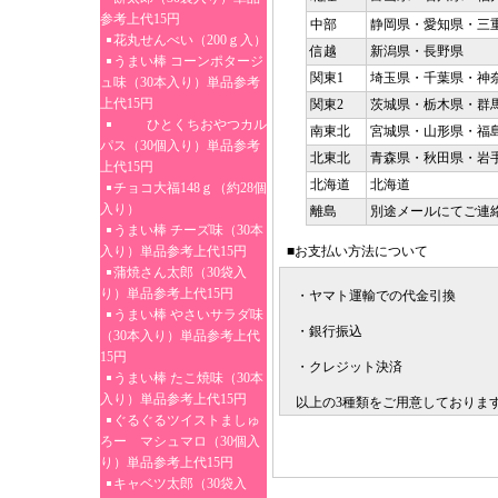
参考上代15円
中部
静岡県・愛知県・三
花丸せんべい（200ｇ入）
信越
新潟県・長野県
うまい棒 コーンポタージ
関東1
埼玉県・千葉県・神
ュ味（30本入り）単品参考
上代15円
関東2
茨城県・栃木県・群
ひとくちおやつカル
南東北
宮城県・山形県・福
パス（30個入り）単品参考
北東北
青森県・秋田県・岩
上代15円
北海道
北海道
チョコ大福148ｇ（約28個
入り）
離島
別途メールにてご連
うまい棒 チーズ味（30本
入り）単品参考上代15円
■お支払い方法について
蒲焼さん太郎（30袋入
り）単品参考上代15円
・ヤマト運輸での代金引換
うまい棒 やさいサラダ味
・銀行振込
（30本入り）単品参考上代
15円
・クレジット決済
うまい棒 たこ焼味（30本
入り）単品参考上代15円
以上の3種類をご用意しておりま
ぐるぐるツイストましゅ
ろー マシュマロ（30個入
り）単品参考上代15円
キャベツ太郎（30袋入