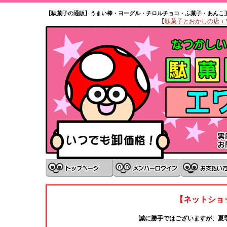
【駄菓子の通販】うまい棒・ヨーグル・チロルチョコ・ふ菓子・あんこ
【
駄菓子とおかしの店エワタ
【ネットショ
誠に勝手ではございますが、夏