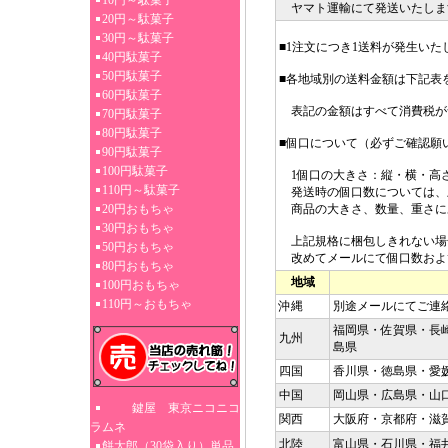
10円～駄菓子
ヤマト運輸にて発送いたしま
20円～駄菓子
30円～駄菓子
■1注文につき1送料が発生いた
40円駄菓子
50円駄菓子
■各地域別の送料金額は下記表
60円駄菓子
表記の金額はすべて消費税が
70円駄菓子
80円駄菓子
■個口について（必ずご確認願
90円駄菓子
100円駄菓子
1個口の大きさ：縦・横・高さ3
110円～駄菓子
発送時の個口数については、
20円おもちゃ
商品の大きさ、数量、重さに
30円おもちゃ
上記規格に梱包しきれない場
50円おもちゃ
改めてメールにて個口数およ
80円おもちゃ
地域
100円おもちゃ
110円～おもちゃ
沖縄
別途メールにてご連
福岡県・佐賀県・長
九州
島県
四国
香川県・徳島県・愛
中国
岡山県・広島県・山
鍵屋 東京ニコニコ
関西
大阪府・京都府・滋
ラムネ
北陸
富山県・石川県・福
餅太郎（30袋入り）単品