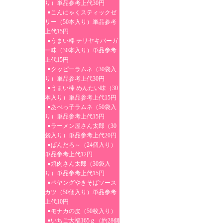
り）単品参考上代30円
こんにゃくスティックゼ
リー（50本入り）単品参考
上代15円
うまい棒 テリヤキバーガ
ー味（30本入り）単品参考
上代15円
クッピーラムネ（30袋入
り）単品参考上代30円
うまい棒 めんたい味（30
本入り）単品参考上代15円
あべっ子ラムネ（50袋入
り）単品参考上代15円
ラーメン屋さん太郎（30
袋入り）単品参考上代20円
ぱんだろ～（24個入り）
単品参考上代12円
焼肉さん太郎（30袋入
り）単品参考上代15円
ペヤングやきそばソース
カツ（50個入り）単品参考
上代10円
モナカの皮（50枚入り）
いちご大福165ｇ（約28個