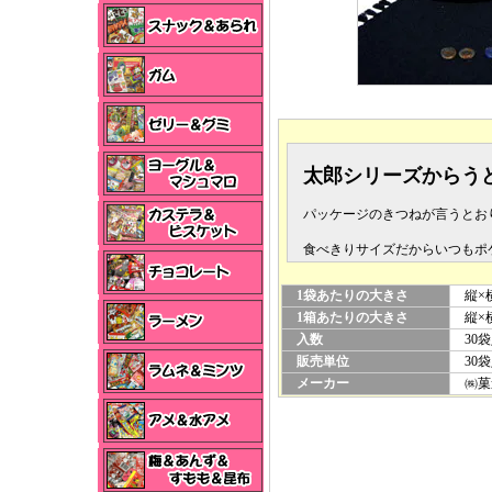
太郎シリーズからう
パッケージのきつねが言うとお
食べきりサイズだからいつもポ
1袋あたりの大きさ
縦×横
1箱あたりの大きさ
縦×横
入数
30袋
販売単位
30袋
メーカー
㈱菓