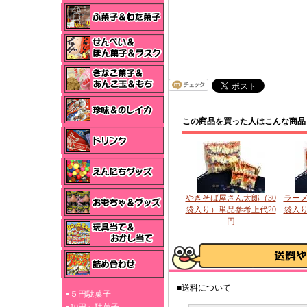
この商品を買った人はこんな商品
やきそば屋さん太郎（30
ラーメ
袋入り）単品参考上代20
袋入り
円
■送料について
５円駄菓子