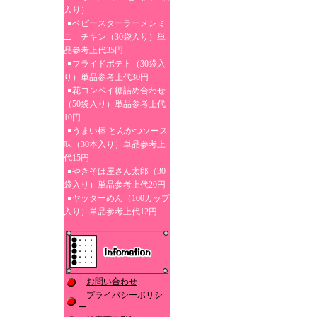
入り）
ベビースターラーメンミ
ニ チキン（30袋入り）単
品参考上代35円
フライドポテト（30袋入
り）単品参考上代30円
花コンペイ糖詰め合わせ
（50袋入り）単品参考上代
10円
うまい棒 とんかつソース
味（30本入り）単品参考上
代15円
やきそば屋さん太郎（30
袋入り）単品参考上代20円
ヤッターめん（100カップ
入り）単品参考上代12円
お問い合わせ
プライバシーポリシ
ー