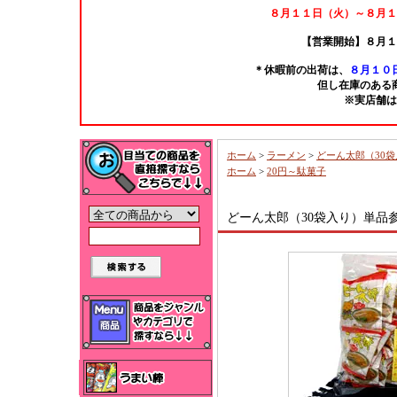
８月１１日（火）～８月１
【営業開始】８月１
＊休暇前の出荷は、
８月１０日
但し在庫のある
※実店舗は
ホーム
>
ラーメン
>
どーん太郎（30袋
ホーム
>
20円～駄菓子
どーん太郎（30袋入り）単品参