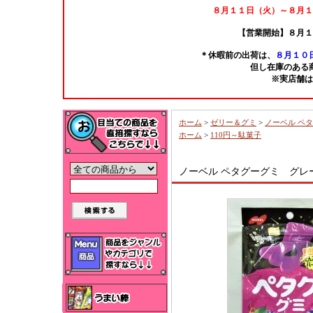
８月１１日（火）～８月１
【営業開始】８月１
＊休暇前の出荷は、
８月１０日
但し在庫のある
※実店舗は
ホーム
>
ゼリー＆グミ
>
ノーベル ペ
ホーム
>
110円～駄菓子
ノーベル ペタグーグミ グレ