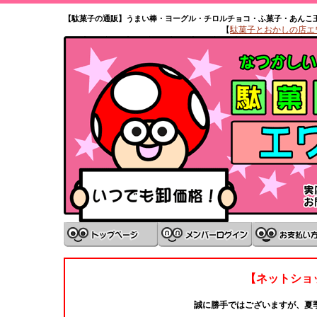
【駄菓子の通販】うまい棒・ヨーグル・チロルチョコ・ふ菓子・あんこ
【
駄菓子とおかしの店エワタ
【ネットショ
誠に勝手ではございますが、夏