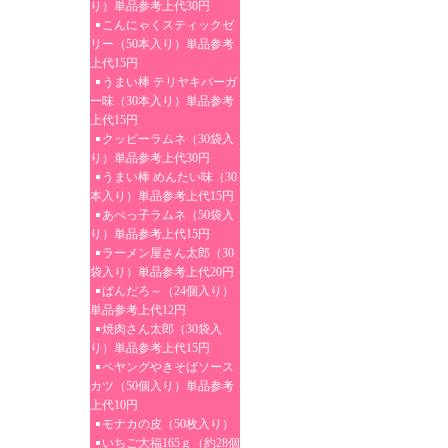
り）単品参考上代30円
こんにゃくスティックゼ
リー（50本入り）単品参考
上代15円
うまい棒 テリヤキバーガ
ー味（30本入り）単品参考
上代15円
クッピーラムネ（30袋入
り）単品参考上代30円
うまい棒 めんたい味（30
本入り）単品参考上代15円
あべっ子ラムネ（50袋入
り）単品参考上代15円
ラーメン屋さん太郎（30
袋入り）単品参考上代20円
ぱんだろ～（24個入り）
単品参考上代12円
焼肉さん太郎（30袋入
り）単品参考上代15円
ペヤングやきそばソース
カツ（50個入り）単品参考
上代10円
モナカの皮（50枚入り）
いちご大福165ｇ（約28個