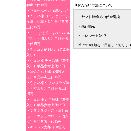
参考上代15円
■お支払い方法について
花丸せんべい（200ｇ入）
うまい棒 コーンポタージ
・ヤマト運輸での代金引換
ュ味（30本入り）単品参考
・銀行振込
上代15円
ひとくちおやつカル
・クレジット決済
パス（30個入り）単品参考
上代15円
以上の3種類をご用意しておりま
チョコ大福148ｇ（約28個
入り）
うまい棒 チーズ味（30本
入り）単品参考上代15円
蒲焼さん太郎（30袋入
り）単品参考上代15円
うまい棒 やさいサラダ味
（30本入り）単品参考上代
15円
うまい棒 たこ焼味（30本
入り）単品参考上代15円
ぐるぐるツイストましゅ
ろー マシュマロ（30個入
り）単品参考上代15円
キャベツ太郎（30袋入