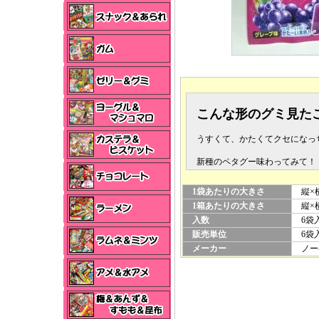
こんな形のグミ見た
うすくて、かたくてクセになっ
新種のペタグー味わってみて！
1袋あたりの大きさ
縦×横
1箱あたりの大きさ
縦×横×
入数
6袋
販売単位
6袋入
メーカー
ノー