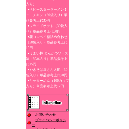
入り）
ベビースターラーメンミ
ニ チキン（30袋入り）単
品参考上代35円
フライドポテト（30袋入
り）単品参考上代30円
花コンペイ糖詰め合わせ
（50袋入り）単品参考上代
10円
うまい棒 とんかつソース
味（30本入り）単品参考上
代15円
やきそば屋さん太郎（30
袋入り）単品参考上代20円
ヤッターめん（100カップ
入り）単品参考上代12円
お問い合わせ
プライバシーポリシ
ー