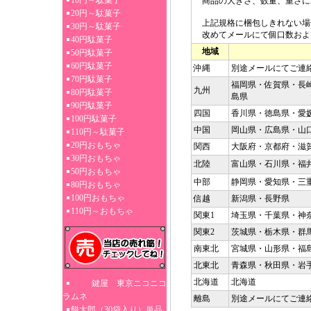
10円～駄菓子
商品の大きさ、数量、重さに
20円～駄菓子
上記規格に梱包しきれない場
30円～駄菓子
改めてメールにて個口数およ
40円駄菓子
地域
50円駄菓子
60円駄菓子
沖縄
別途メールにてご連
70円駄菓子
福岡県・佐賀県・長
九州
80円駄菓子
島県
90円駄菓子
四国
香川県・徳島県・愛
100円駄菓子
中国
岡山県・広島県・山
110円～駄菓子
20円おもちゃ
関西
大阪府・京都府・滋
30円おもちゃ
北陸
富山県・石川県・福
50円おもちゃ
中部
静岡県・愛知県・三
80円おもちゃ
100円おもちゃ
信越
新潟県・長野県
110円～おもちゃ
関東1
埼玉県・千葉県・神
関東2
茨城県・栃木県・群
南東北
宮城県・山形県・福
北東北
青森県・秋田県・岩
北海道
北海道
鍵屋 東京ニコニコ
ラムネ
離島
別途メールにてご連
餅太郎（30袋入り）単品