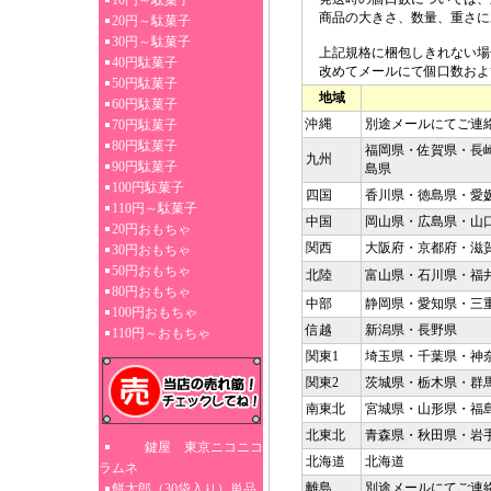
10円～駄菓子
商品の大きさ、数量、重さに
20円～駄菓子
30円～駄菓子
上記規格に梱包しきれない場
40円駄菓子
改めてメールにて個口数およ
50円駄菓子
地域
60円駄菓子
沖縄
別途メールにてご連
70円駄菓子
80円駄菓子
福岡県・佐賀県・長
九州
90円駄菓子
島県
100円駄菓子
四国
香川県・徳島県・愛
110円～駄菓子
中国
岡山県・広島県・山
20円おもちゃ
関西
大阪府・京都府・滋
30円おもちゃ
50円おもちゃ
北陸
富山県・石川県・福
80円おもちゃ
中部
静岡県・愛知県・三
100円おもちゃ
信越
新潟県・長野県
110円～おもちゃ
関東1
埼玉県・千葉県・神
関東2
茨城県・栃木県・群
南東北
宮城県・山形県・福
北東北
青森県・秋田県・岩
鍵屋 東京ニコニコ
北海道
北海道
ラムネ
離島
別途メールにてご連
餅太郎（30袋入り）単品