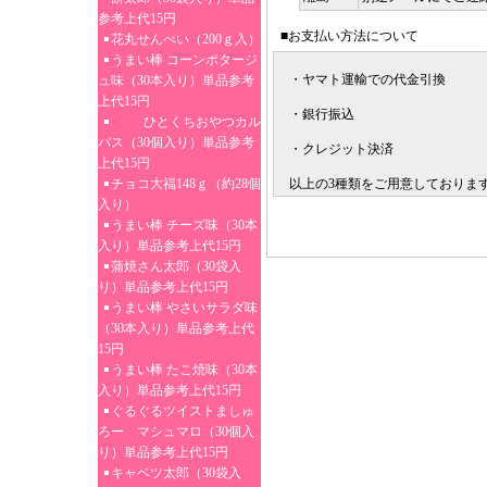
参考上代15円
■お支払い方法について
花丸せんべい（200ｇ入）
うまい棒 コーンポタージ
・ヤマト運輸での代金引換
ュ味（30本入り）単品参考
上代15円
・銀行振込
ひとくちおやつカル
パス（30個入り）単品参考
・クレジット決済
上代15円
チョコ大福148ｇ（約28個
以上の3種類をご用意しておりま
入り）
うまい棒 チーズ味（30本
入り）単品参考上代15円
蒲焼さん太郎（30袋入
り）単品参考上代15円
うまい棒 やさいサラダ味
（30本入り）単品参考上代
15円
うまい棒 たこ焼味（30本
入り）単品参考上代15円
ぐるぐるツイストましゅ
ろー マシュマロ（30個入
り）単品参考上代15円
キャベツ太郎（30袋入