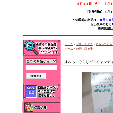
８月１１日（火）～８月１
【営業開始】８月１
＊休暇前の出荷は、
８月１０日
但し在庫のある
※実店舗は
ホーム
>
ゼリー＆グミ
>
すみっコぐら
ホーム
>
30円～駄菓子
すみっコぐらしグミキャンディ