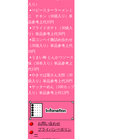
入り）
ベビースターラーメンミ
ニ チキン（30袋入り）単
品参考上代35円
フライドポテト（30袋入
り）単品参考上代30円
花コンペイ糖詰め合わせ
（50袋入り）単品参考上代
10円
うまい棒 とんかつソース
味（30本入り）単品参考上
代15円
やきそば屋さん太郎（30
袋入り）単品参考上代20円
ヤッターめん（100カップ
入り）単品参考上代12円
お問い合わせ
プライバシーポリシ
ー