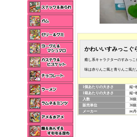
かわいいすみっこぐ
癒し系キャラクターのすみっこ
味は赤りんご風と青りんご風だ
1個あたりの大きさ
縦×横
1箱あたりの大きさ
縦×横
入数
36個
販売単位
36個
メーカー
㈱丹