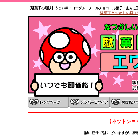
【駄菓子の通販】うまい棒・ヨーグル・チロルチョコ・ふ菓子・あんこ
【
駄菓子とおかしの店エワタ
【ネットショ
誠に勝手ではございますが、夏