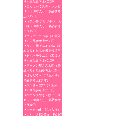
り）単品参考上代30円
こんにゃくスティックゼ
リー（50本入り）単品参考
上代15円
うまい棒 テリヤキバーガ
ー味（30本入り）単品参考
上代15円
クッピーラムネ（30袋入
り）単品参考上代30円
うまい棒 めんたい味（30
本入り）単品参考上代15円
あべっ子ラムネ（50袋入
り）単品参考上代15円
ラーメン屋さん太郎（30
袋入り）単品参考上代20円
ぱんだろ～（24個入り）
単品参考上代12円
焼肉さん太郎（30袋入
り）単品参考上代15円
ペヤングやきそばソース
カツ（50個入り）単品参考
上代10円
モナカの皮（50枚入り）
いちご大福165ｇ（約28個