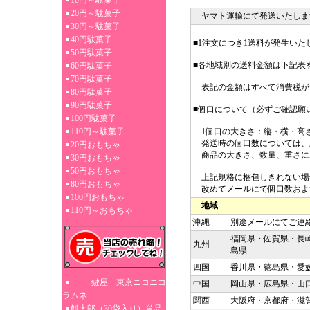
10円～駄菓子
20円～駄菓子
ヤマト運輸にて発送いたしま
30円～駄菓子
40円駄菓子
■1注文につき1送料が発生いた
50円駄菓子
■各地域別の送料金額は下記表
60円駄菓子
70円駄菓子
表記の金額はすべて消費税が
80円駄菓子
90円駄菓子
■個口について（必ずご確認願
100円駄菓子
110円～駄菓子
1個口の大きさ：縦・横・高さ3
発送時の個口数については、
20円おもちゃ
商品の大きさ、数量、重さに
30円おもちゃ
50円おもちゃ
上記規格に梱包しきれない場
80円おもちゃ
改めてメールにて個口数およ
100円おもちゃ
地域
110円～おもちゃ
沖縄
別途メールにてご連
福岡県・佐賀県・長
九州
島県
四国
香川県・徳島県・愛
鍵屋 東京ニコニコ
中国
岡山県・広島県・山
ラムネ
関西
大阪府・京都府・滋
餅太郎（30袋入り）単品