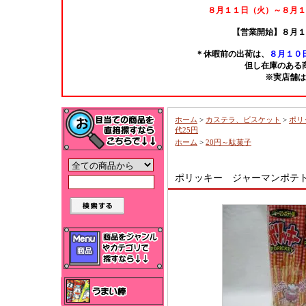
８月１１日（火）～８月１
【営業開始】８月１
＊休暇前の出荷は、
８月１０日
但し在庫のある
※実店舗は
ホーム
>
カステラ、ビスケット
>
ポリ
代25円
ホーム
>
20円～駄菓子
ポリッキー ジャーマンポテト