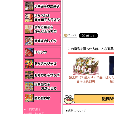
この商品を買った人はこんな商品
餅太郎（30袋入り）単品
ぱんだ
参考上代15円
単
５円駄菓子
■送料について