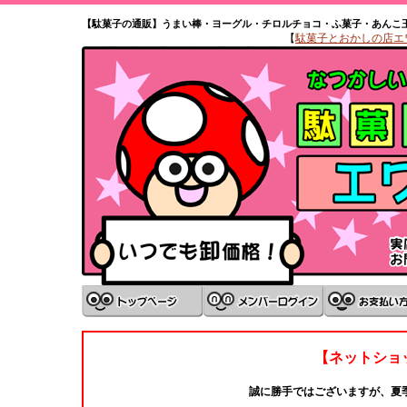
【駄菓子の通販】うまい棒・ヨーグル・チロルチョコ・ふ菓子・あんこ
【
駄菓子とおかしの店エワタ
【ネットショ
誠に勝手ではございますが、夏