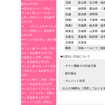
北陸
富山県・石川県・福
参考上代15円
花丸せんべい（200ｇ入）
中部
静岡県・愛知県・三
うまい棒 コーンポタージ
信越
新潟県・長野県
ュ味（30本入り）単品参考
関東1
埼玉県・千葉県・神
上代15円
関東2
茨城県・栃木県・群
ひとくちおやつカル
パス（30個入り）単品参考
南東北
宮城県・山形県・福
上代15円
北東北
青森県・秋田県・岩
チョコ大福148ｇ（約28個
北海道
北海道
入り）
離島
別途メールにてご連
うまい棒 チーズ味（30本
入り）単品参考上代15円
■お支払い方法について
蒲焼さん太郎（30袋入
り）単品参考上代15円
・ヤマト運輸での代金引換
うまい棒 やさいサラダ味
（30本入り）単品参考上代
・銀行振込
15円
うまい棒 たこ焼味（30本
・クレジット決済
入り）単品参考上代15円
以上の3種類をご用意しておりま
ぐるぐるツイストましゅ
ろー マシュマロ（30個入
り）単品参考上代15円
キャベツ太郎（30袋入