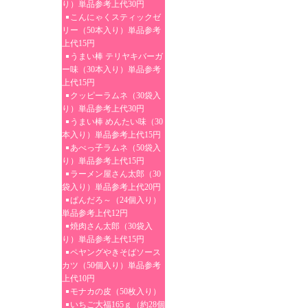
り）単品参考上代30円
こんにゃくスティックゼ
リー（50本入り）単品参考
上代15円
うまい棒 テリヤキバーガ
ー味（30本入り）単品参考
上代15円
クッピーラムネ（30袋入
り）単品参考上代30円
うまい棒 めんたい味（30
本入り）単品参考上代15円
あべっ子ラムネ（50袋入
り）単品参考上代15円
ラーメン屋さん太郎（30
袋入り）単品参考上代20円
ぱんだろ～（24個入り）
単品参考上代12円
焼肉さん太郎（30袋入
り）単品参考上代15円
ペヤングやきそばソース
カツ（50個入り）単品参考
上代10円
モナカの皮（50枚入り）
いちご大福165ｇ（約28個