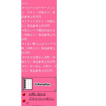
入り）
ベビースターラーメンミ
ニ チキン（30袋入り）単
品参考上代35円
フライドポテト（30袋入
り）単品参考上代30円
花コンペイ糖詰め合わせ
（50袋入り）単品参考上代
10円
うまい棒 とんかつソース
味（30本入り）単品参考上
代15円
やきそば屋さん太郎（30
袋入り）単品参考上代20円
ヤッターめん（100カップ
入り）単品参考上代12円
お問い合わせ
プライバシーポリシ
ー