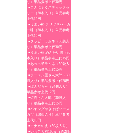
り）単品参考上代30円
こんにゃくスティックゼ
リー（50本入り）単品参考
上代15円
うまい棒 テリヤキバーガ
ー味（30本入り）単品参考
上代15円
クッピーラムネ（30袋入
り）単品参考上代30円
うまい棒 めんたい味（30
本入り）単品参考上代15円
あべっ子ラムネ（50袋入
り）単品参考上代15円
ラーメン屋さん太郎（30
袋入り）単品参考上代20円
ぱんだろ～（24個入り）
単品参考上代12円
焼肉さん太郎（30袋入
り）単品参考上代15円
ペヤングやきそばソース
カツ（50個入り）単品参考
上代10円
モナカの皮（50枚入り）
いちご大福165ｇ（約28個