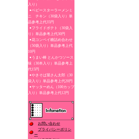
入り）
ベビースターラーメンミ
ニ チキン（30袋入り）単
品参考上代35円
フライドポテト（30袋入
り）単品参考上代30円
花コンペイ糖詰め合わせ
（50袋入り）単品参考上代
10円
うまい棒 とんかつソース
味（30本入り）単品参考上
代15円
やきそば屋さん太郎（30
袋入り）単品参考上代20円
ヤッターめん（100カップ
入り）単品参考上代12円
お問い合わせ
プライバシーポリシ
ー