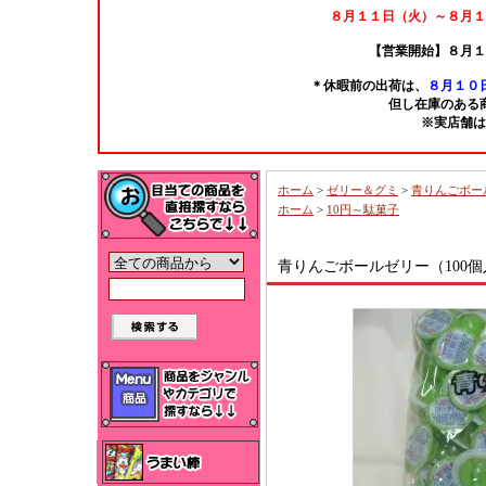
８月１１日（火）～８月１
【営業開始】８月１
＊休暇前の出荷は、
８月１０日
但し在庫のある
※実店舗は
ホーム
>
ゼリー＆グミ
>
青りんごボー
ホーム
>
10円～駄菓子
青りんごボールゼリー（100個