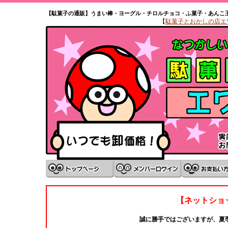
【駄菓子の通販】うまい棒・ヨーグル・チロルチョコ・ふ菓子・あんこ
【
駄菓子とおかしの店エワタ
【ネットショ
誠に勝手ではございますが、夏