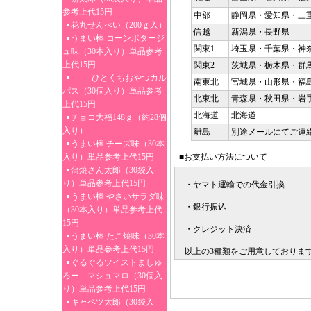
参考上代15円
中部
静岡県・愛知県・三
花丸せんべい（200ｇ入）
信越
新潟県・長野県
うまい棒 コーンポタージ
関東1
埼玉県・千葉県・神
ュ味（30本入り）単品参考
上代15円
関東2
茨城県・栃木県・群
ひとくちおやつカル
南東北
宮城県・山形県・福
パス（30個入り）単品参考
北東北
青森県・秋田県・岩
上代15円
北海道
北海道
チョコ大福148ｇ（約28個
入り）
離島
別途メールにてご連
うまい棒 チーズ味（30本
入り）単品参考上代15円
■お支払い方法について
蒲焼さん太郎（30袋入
り）単品参考上代15円
・ヤマト運輸での代金引換
うまい棒 やさいサラダ味
・銀行振込
（30本入り）単品参考上代
15円
・クレジット決済
うまい棒 たこ焼味（30本
入り）単品参考上代15円
以上の3種類をご用意しておりま
ぐるぐるツイストましゅ
ろー マシュマロ（30個入
り）単品参考上代15円
キャベツ太郎（30袋入