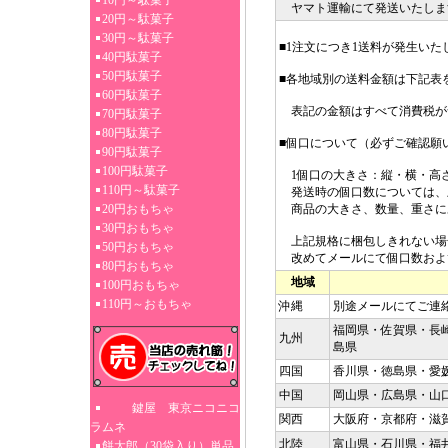
10円～駄菓子
ヤマト運輸にて発送いたしま
20円～駄菓子
30円～駄菓子
■1注文につき1送料が発生いた
40円駄菓子
50円駄菓子
■各地域別の送料金額は下記表
60円駄菓子
表記の金額はすべて消費税が
70円駄菓子
80円駄菓子
■個口について（必ずご確認願
90円駄菓子
100円駄菓子
1個口の大きさ：縦・横・高さ3
110円～駄菓子
発送時の個口数については、
20円おもちゃ
商品の大きさ、数量、重さに
30円おもちゃ
上記規格に梱包しきれない場
50円おもちゃ
改めてメールにて個口数およ
80円おもちゃ
地域
100円おもちゃ
110円～おもちゃ
沖縄
別途メールにてご連
福岡県・佐賀県・長
九州
島県
四国
香川県・徳島県・愛
中国
岡山県・広島県・山
鍵屋 東京ニコニコ
関西
大阪府・京都府・滋
ラムネ
北陸
富山県・石川県・福
餅太郎（30袋入り）単品