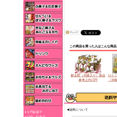
この商品を買った人はこんな商品
餅太郎（30袋入り）単品
ひと
参考上代15円
（30
■送料について
５円駄菓子