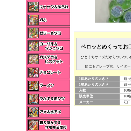
ペロッとめくってお
ひとくちサイズだからついつい
他にもグレープ味、サイダー味
1個あたりの大きさ
縦×横
1箱あたりの大きさ
縦×横×
入数
100
販売単位
100
メーカー
江口