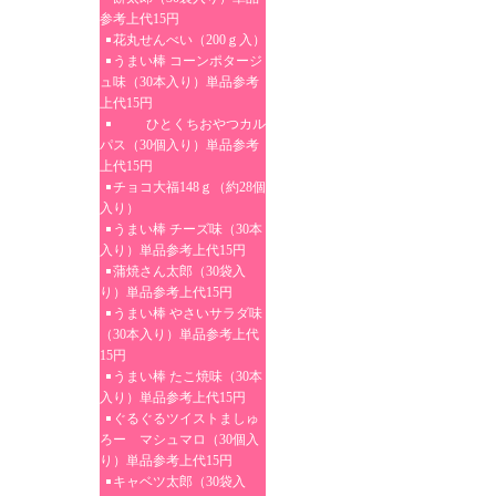
参考上代15円
花丸せんべい（200ｇ入）
うまい棒 コーンポタージ
ュ味（30本入り）単品参考
上代15円
ひとくちおやつカル
パス（30個入り）単品参考
上代15円
チョコ大福148ｇ（約28個
入り）
うまい棒 チーズ味（30本
入り）単品参考上代15円
蒲焼さん太郎（30袋入
り）単品参考上代15円
うまい棒 やさいサラダ味
（30本入り）単品参考上代
15円
うまい棒 たこ焼味（30本
入り）単品参考上代15円
ぐるぐるツイストましゅ
ろー マシュマロ（30個入
り）単品参考上代15円
キャベツ太郎（30袋入