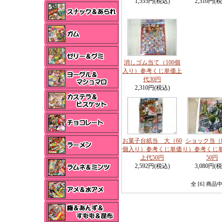
1,555円(税込)
2,310円(
消しゴム当て（100個
入り）参考くじ単価上
代30円
2,310円(税込)
お菓子台紙当 大（60
ショック当（
個入り）参考くじ単価
り）参考くじ
上代50円
50円
2,592円(税込)
3,080円(
全 [6] 商品