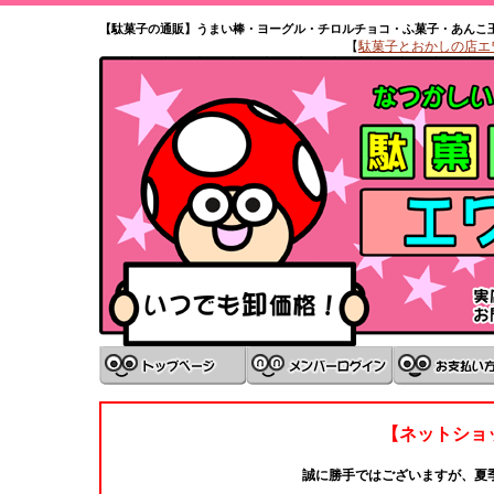
【駄菓子の通販】うまい棒・ヨーグル・チロルチョコ・ふ菓子・あんこ
【
駄菓子とおかしの店エワタ
【ネットショ
誠に勝手ではございますが、夏