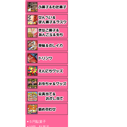
５円駄菓子