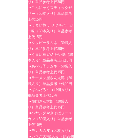
り）単品参考上代30円
こんにゃくスティックゼ
リー（50本入り）単品参考
上代15円
うまい棒 テリヤキバーガ
ー味（30本入り）単品参考
上代15円
クッピーラムネ（30袋入
り）単品参考上代30円
うまい棒 めんたい味（30
本入り）単品参考上代15円
あべっ子ラムネ（50袋入
り）単品参考上代15円
ラーメン屋さん太郎（30
袋入り）単品参考上代20円
ぱんだろ～（24個入り）
単品参考上代12円
焼肉さん太郎（30袋入
り）単品参考上代15円
ペヤングやきそばソース
カツ（50個入り）単品参考
上代10円
モナカの皮（50枚入り）
いちご大福165ｇ（約28個