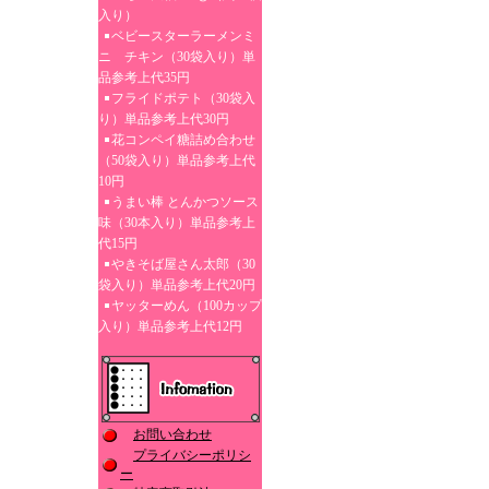
入り）
ベビースターラーメンミ
ニ チキン（30袋入り）単
品参考上代35円
フライドポテト（30袋入
り）単品参考上代30円
花コンペイ糖詰め合わせ
（50袋入り）単品参考上代
10円
うまい棒 とんかつソース
味（30本入り）単品参考上
代15円
やきそば屋さん太郎（30
袋入り）単品参考上代20円
ヤッターめん（100カップ
入り）単品参考上代12円
お問い合わせ
プライバシーポリシ
ー