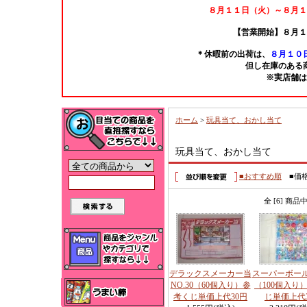
８月１１日（火）～８月１
【営業開始】８月１
＊休暇前の出荷は、
８月１０日
但し在庫のある
※実店舗は
ホーム
>
玩具当て、おかし当て
玩具当て、おかし当て
■おすすめ順
■価
全 [6] 商品
デラックスメーカー当
スーパーボー
NO.30（60個入り）参
（100個入り
考くじ単価上代30円
じ単価上代